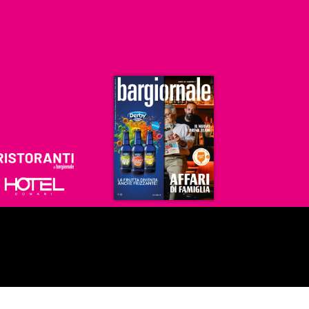
Ristoranti
Hoteldomani