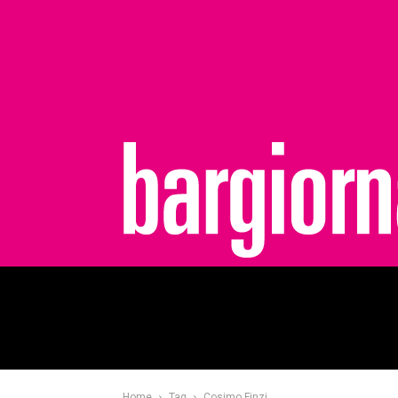
bargiornale
Home
Tag
Cosimo Finzi