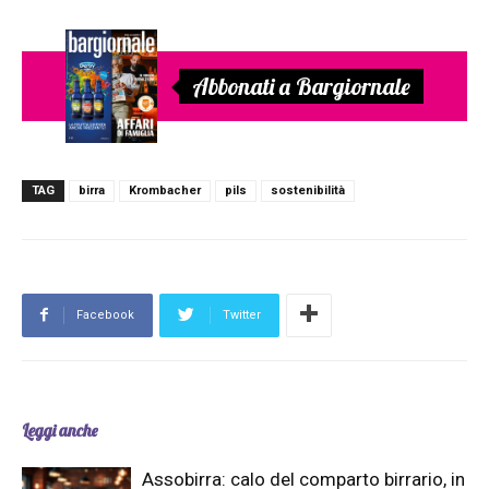
Abbonati a Bargiornale
TAG
birra
Krombacher
pils
sostenibilità
Facebook
Twitter
Leggi anche
Assobirra: calo del comparto birrario, in