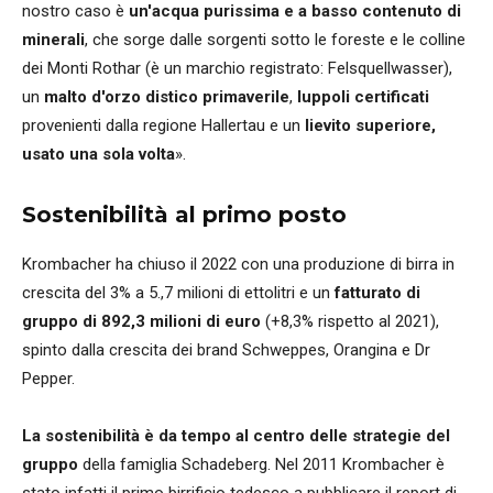
nostro caso è
un'acqua purissima e a basso contenuto di
minerali
, che sorge dalle sorgenti sotto le foreste e le colline
dei Monti Rothar (è un marchio registrato: Felsquellwasser),
un
malto d'orzo distico primaverile
,
luppoli certificati
provenienti dalla regione Hallertau e un
lievito superiore,
usato una sola volta
».
Sostenibilità al primo posto
Krombacher ha chiuso il 2022 con una produzione di birra in
crescita del 3% a 5.,7 milioni di ettolitri e un
fatturato di
gruppo di 892,3 milioni di euro
(+8,3% rispetto al 2021),
spinto dalla crescita dei brand Schweppes, Orangina e Dr
Pepper.
La sostenibilità è da tempo al centro delle strategie del
gruppo
della famiglia Schadeberg. Nel 2011 Krombacher è
stato infatti il primo birrificio tedesco a pubblicare il report di