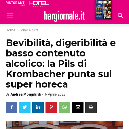
Ristoranti
Hoteldomani
Home
Vino e birra
Bevibilità, digeribilità e
basso contenuto
alcolico: la Pils di
Krombacher punta sul
super horeca
Di
Andrea Mongilardi
-
6 Aprile 2023