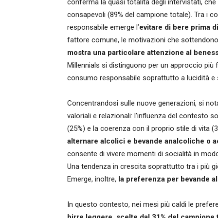
conferma la quasi totalità degli intervistati, 
consapevoli (89% del campione totale). Tra i c
responsabile emerge l’
evitare di bere prima d
fattore comune, le motivazioni che sottendono
mostra una particolare attenzione al benesser
Millennials si distinguono per un approccio più f
consumo responsabile soprattutto a lucidità e 
Concentrandosi sulle nuove generazioni, si no
valoriali e relazionali: l’influenza del contesto 
(25%) e la coerenza con il proprio stile di vita
alternare alcolici e bevande analcoliche o ac
consente di vivere momenti di socialità in modo
Una tendenza in crescita soprattutto tra i più gio
Emerge, inoltre,
la preferenza per bevande al
In questo contesto, nei mesi più caldi le pref
birre leggere, scelte dal 31% del campione 