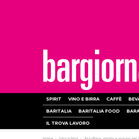
bargiornale
SPIRIT
VINO E BIRRA
CAFFÈ
BEV
BARITALIA
BARITALIA FOOD
BAR
IL TROVA LAVORO
Home
Vino e birra
AssoBirra: estate e giovani per il