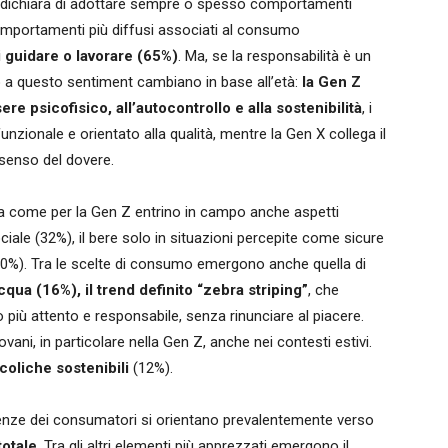
che dichiara di adottare sempre o spesso comportamenti
omportamenti più diffusi associati al consumo
i guidare o lavorare (65%)
. Ma, se la responsabilità è un
 a questo sentiment cambiano in base all’età:
la Gen Z
e psicofisico, all’autocontrollo e alla sostenibilità
, i
unzionale e orientato alla qualità, mentre la Gen X collega il
senso del dovere.
ta come per la Gen Z entrino in campo anche aspetti
sociale (32%), il bere solo in situazioni percepite come sicure
 (30%). Tra le scelte di consumo emergono anche quella di
qua (16%), il trend definito “zebra striping”
, che
 più attento e responsabile, senza rinunciare al piacere.
vani, in particolare nella Gen Z, anche nei contesti estivi.
coliche sostenibili
(12%).
erenze dei consumatori si orientano prevalentemente verso
totale
. Tra gli altri elementi più apprezzati emergono il