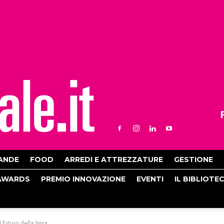
ANDE
FOOD
ARREDI E ATTREZZATURE
GESTIONE
AWARDS
PREMIO INNOVAZIONE
EVENTI
IL BIBLIOTE
 futuro della birra