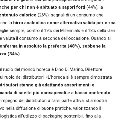
che per chi non è abituato a sapori forti
(44%), la
ontenuto calorico
(26%), segnali di un consumo che
nche la
birra analcolica
come alternativa valida per circa
ceglie sempre, contro il 19% dei Millennials e il 18% della Gen
) ne valuta il consumo a seconda dell’occasione. Quando si
 conferma in assoluto la preferita
(48%), sebbene la
nza (34%).
sul ruolo del mondo horeca è Dino Di Marino, Direttore
sul ruolo dei distributori: «L’horeca si è sempre dimostrata
istributori stanno già adattando assortimenti e
omanda di scelte più consapevoli e a basso contenuto
'impegno dei distributori a farsi parte attiva:
«La nostra
vo nella diffusione di buone pratiche, valorizzando il
logistica all’utilizzo di packaging sostenibili, fino alla
.