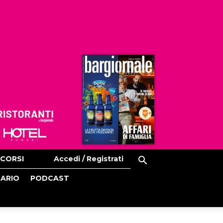
Ristoranti
Hoteldomani
CORSI
Accedi / Registrati
CARIO
PODCAST