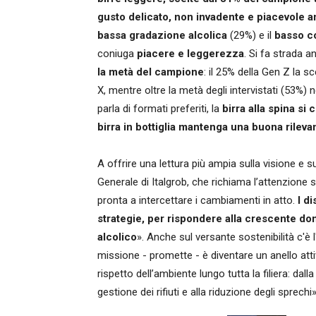
gusto delicato, non invadente e piacevole an
bassa gradazione alcolica
(29%) e il
basso c
coniuga
piacere e leggerezza
. Si fa strada a
la metà del campione
: il 25% della Gen Z la s
X, mentre oltre la metà degli intervistati (53%
parla di formati preferiti, la
birra alla spina si
birra in bottiglia mantenga una buona rileva
A offrire una lettura più ampia sulla visione e 
Generale di Italgrob, che richiama l’attenzione 
pronta a intercettare i cambiamenti in atto.
I d
strategie, per rispondere alla crescente d
alcolico
». Anche sul versante sostenibilità c'è l
missione - promette - è diventare un anello atti
rispetto dell’ambiente lungo tutta la filiera: dalla 
gestione dei rifiuti e alla riduzione degli sprechi»