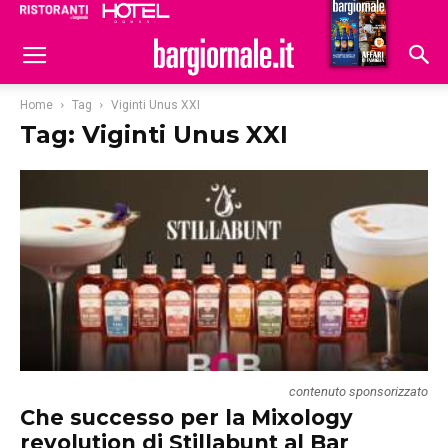
Ristoranti
Hoteldomani
Home
Tag
Viginti Unus XXI
Tag: Viginti Unus XXI
contenuto sponsorizzato
Che successo per la Mixology
revolution di Stillabunt al Bar