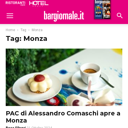
Ristoranti
Hoteldomani
Home
Tag
Monza
Tag: Monza
PAC di Alessandro Comaschi apre a
Monza