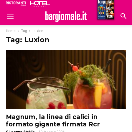
Ristoranti
Hoteldomani
Home
Tag
Luxion
Tag: Luxion
Magnum, la linea di calici in
formato gigante firmata Rcr