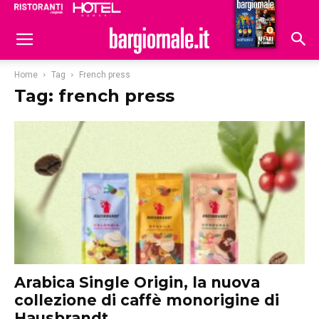
Ristoranti
Hoteldomani
Home
Tag
French press
Tag: french press
Arabica Single Origin, la nuova
collezione di caffè monorigine di
Hausbrandt