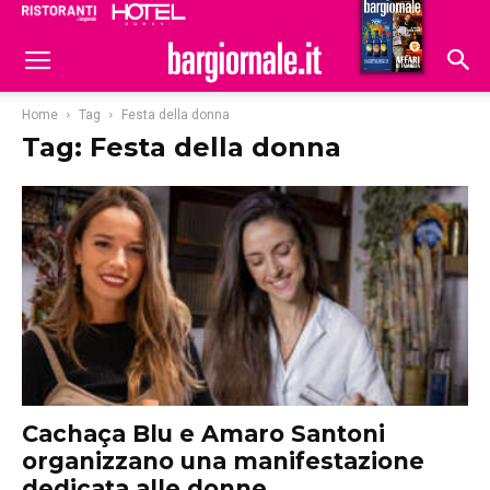
Ristoranti
Hoteldomani
Home
Tag
Festa della donna
Tag: Festa della donna
Cachaça Blu e Amaro Santoni
organizzano una manifestazione
dedicata alle donne...