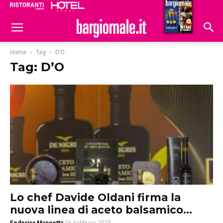
Ristoranti
Hoteldomani
Home
Tag
D’O
Tag: D’O
Lo chef Davide Oldani firma la
nuova linea di aceto balsamico...