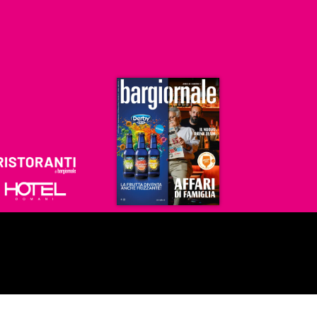
Ristoranti
Hoteldomani