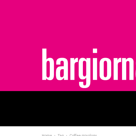
bargiornale
Home
Tag
Coffee mixology