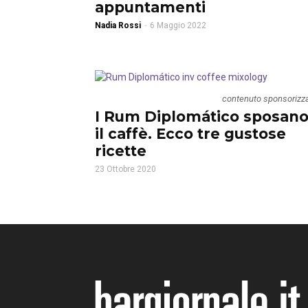
appuntamenti
Nadia Rossi
-
6 Maggio 2022
contenuto sponsorizz
I Rum Diplomático sposan
il caffè. Ecco tre gustose
ricette
23 Ottobre 2020