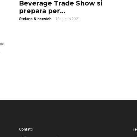
Beverage Trade Show si
prepara per...
Stefano Nincevich
-
13 Luglio 2021
ato
o
Contatti
Te