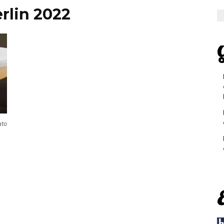
rlin 2022
G
ato