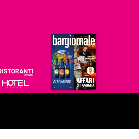
Ristoranti
Hoteldomani