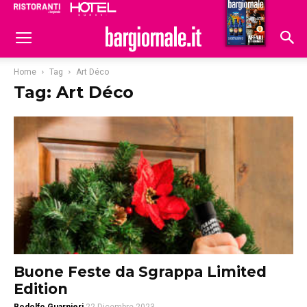
Ristoranti
Hoteldomani
Home
Tag
Art Déco
Tag: Art Déco
Buone Feste da Sgrappa Limited
Edition