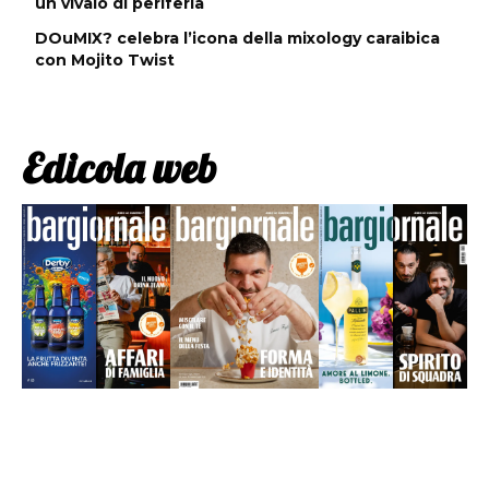
un vivaio di periferia
DOuMIX? celebra l’icona della mixology caraibica
con Mojito Twist
Edicola web