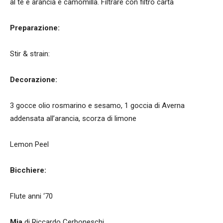
al tè e arancia e camomilla. Filtrare con filtro carta
Preparazione:
Stir & strain:
Decorazione:
3 gocce olio rosmarino e sesamo, 1 goccia di Averna
addensata all’arancia, scorza di limone
Lemon Peel
Bicchiere:
Flute anni ‘70
Mia
di Riccardo Cerboneschi