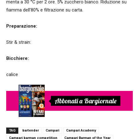
menta a 30 °C per 2 ore. 5% zucchero bianco. Riduzione su
fiamma dell’80% e filtrazione su carta.
Preparazione:
Stir & strain:
Bicchiere:
calice
Abbonati a Bargiornale
TAG
bartender
Campari
Campari Academy
Campari barman competition
Campari Barman of the Year