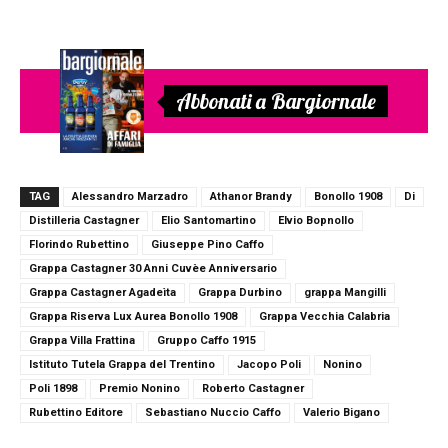
Abbonati a Bargiornale
TAG
Alessandro Marzadro
Athanor Brandy
Bonollo 1908
Di
Distilleria Castagner
Elio Santomartino
Elvio Bopnollo
Florindo Rubettino
Giuseppe Pino Caffo
Grappa Castagner 30 Anni Cuvèe Anniversario
Grappa Castagner Agadeìta
Grappa Durbino
grappa Mangilli
Grappa Riserva Lux Aurea Bonollo 1908
Grappa Vecchia Calabria
Grappa Villa Frattina
Gruppo Caffo 1915
Istituto Tutela Grappa del Trentino
Jacopo Poli
Nonino
Poli 1898
Premio Nonino
Roberto Castagner
Rubettino Editore
Sebastiano Nuccio Caffo
Valerio Bigano