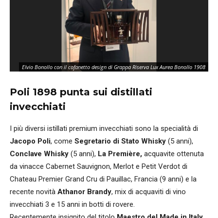
Elvio Bonollo con il cofanetto design di Grappa Riserva Lux Aurea Bonollo 1908
Poli 1898 punta sui distillati
invecchiati
I più diversi istillati premium invecchiati sono la specialità di
Jacopo Poli
, come
Segretario di Stato Whisky
(5 anni),
Conclave Whisky
(5 anni),
La Première,
acquavite ottenuta
da vinacce Cabernet Sauvignon, Merlot e Petit Verdot di
Chateau Premier Grand Cru di Pauillac, Francia (9 anni) e la
recente novità
Athanor Brandy
, mix di acquaviti di vino
invecchiati 3 e 15 anni in botti di rovere.
Recentemente insignito del titolo
Maestro del Made in Italy