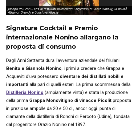
Jacopo Poli con il tris di distillati invecchiati Segretario di Stato Whisky, la novità
Athanor Brandy e Conclave Whisky
Signature Cocktail e Premio
internazionale Nonino allargano la
proposta di consumo
Dagli Anni Settanta dura l'avventura aziendale dei friulani
Benito e Giannola Nonino
, i primi a credere che Grappa e
Acqueviti d'uva potessero
diventare dei distillati nobili e
importanti
alla pari di quelli esteri. La prima scommessa della
Distilleria Nonino
(ampiamente vinta) è stata la produzione
della prima
Grappa Monovitigno di vinacce Picolit
proposta
in preziose ampolle da 20 e 50 cl., ancor oggi punta di
diamante della distilleria di Ronchi di Percoto (Udine), fondata
dal progenitore Orazio Nonino nel 1897.