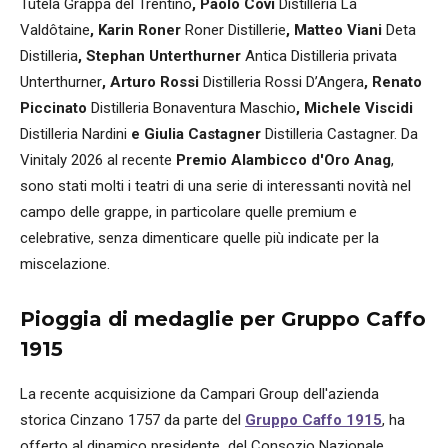
Tutela Grappa del Trentino
, Paolo Covi
Distilleria La
Valdôtaine
, Karin Roner
Roner Distillerie
, Matteo Viani
Deta
Distilleria
, Stephan Unterthurner
Antica Distilleria privata
Unterthurner
, Arturo Rossi
Distilleria Rossi D’Angera
, Renato
Piccinato
Distilleria Bonaventura Maschio
, Michele Viscidi
Distilleria Nardini
e Giulia Castagner
Distilleria Castagner. Da
Vinitaly 2026 al recente
Premio Alambicco d'Oro Anag
,
sono stati molti i teatri di una serie di interessanti novità nel
campo delle grappe, in particolare quelle premium e
celebrative, senza dimenticare quelle più indicate per la
miscelazione.
Pioggia di medaglie per Gruppo Caffo
1915
La recente acquisizione da Campari Group dell'azienda
storica Cinzano 1757 da parte del
Gruppo Caffo 1915
, ha
offerto al dinamico presidente del Consozio Nazionale