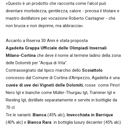
«Questo è un prodotto che racconta come l'alcol può
diventare morbidezza, gentilezza, calore - precisa il titolare e
mastro distillatore per vocazione Roberto Castagner - che
non brucia e non deprime, ma abbraccia».
Accanto a Riserva 30 Anni è stata proposta
Agadeìta
Grappa Ufficiale delle Olimpiadi Invernali
Milano-Cortina
che deve il nome al termine ladino della zona
delle Dolomiti per "Acqua di Vita".
Contrassegnato dal tipico marchio dello
Scoiattolo
concesso dal Comune di Cortina d'Ampezzo, Agadeìta è una
cuvée di uve dei Vigneti delle Dolomiti
, rosse come Pinot
Nero Igt e bianche come Müller-Thurgau Igt, Traminer Igt e
Riesling Igt, distillate separatamente e servite in boittiglie da
70 cl.
Tre le varianti:
Bianca
(45% alc),
Invecchiata in Barrique
(40% alc) e
Bianca Rara
in bottiglia luxury decanter (45% alc).