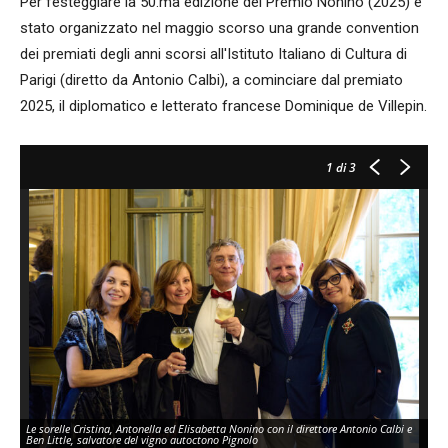
Per festeggiare la 50.ma edizione del Premio Nonino (2025) è
stato organizzato nel maggio scorso una grande convention
dei premiati degli anni scorsi all'Istituto Italiano di Cultura di
Parigi (diretto da Antonio Calbi), a cominciare dal premiato
2025, il diplomatico e letterato francese Dominique de Villepin.
1
di 3
Le sorelle Cristina, Antonella ed Elisabetta Nonino con il direttore Antonio Calbi e
Ben Little, salvatore del vigno autoctono Pignolo