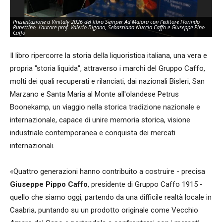
Presentazione a Vinitaly 2026 del libro Semper Ad Maiora con l'editore Florindo
Rubettino, l'autore prof. Valerio Bigano, Sebastiano Nuccio Caffo e Giuseppe Pino
Co
Caffo
per
Il libro ripercorre la storia della liquoristica italiana, una vera e
propria "storia liquida", attraverso i marchi del Gruppo Caffo,
molti dei quali recuperati e rilanciati, dai nazionali Bisleri, San
Marzano e Santa Maria al Monte all'olandese Petrus
Boonekamp, un viaggio nella storica tradizione nazionale e
internazionale, capace di unire memoria storica, visione
industriale contemporanea e conquista dei mercati
internazionali.
«Quattro generazioni hanno contribuito a costruire - precisa
Giuseppe Pippo Caffo
, presidente di Gruppo Caffo 1915 -
quello che siamo oggi, partendo da una difficile realtà locale in
Caabria, puntando su un prodotto originale come Vecchio