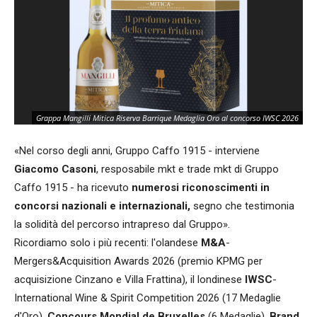
Po
Grappa Mangilli Mitica Riserva Barrique Medaglia Oro al concorso IWSC 2026
e 
«Nel corso degli anni, Gruppo Caffo 1915 - interviene
Giacomo Casoni
, resposabile mkt e trade mkt di Gruppo
Caffo 1915 - ha ricevuto
numerosi riconoscimenti in
concorsi nazionali e internazionali,
segno che testimonia
la solidità del percorso intrapreso dal Gruppo».
Ricordiamo solo i più recenti: l'olandese
M&A
-
Mergers&Acquisition Awards 2026 (premio KPMG per
acquisizione Cinzano e Villa Frattina), il londinese
IWSC
-
International Wine & Spirit Competition 2026 (17 Medaglie
d'Oro),
Concours Mondial de Bruxelles
(6 Medaglie),
Brand