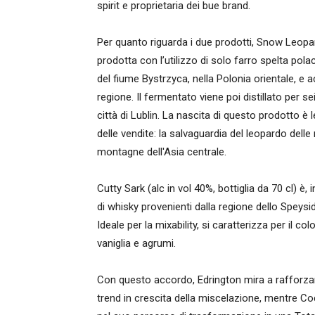
spirit e proprietaria dei bue brand.
Per quanto riguarda i due prodotti, Snow Leopard
prodotta con l’utilizzo di solo farro spelta pola
del fiume Bystrzyca, nella Polonia orientale, e a
regione. Il fermentato viene poi distillato per s
città di Lublin. La nascita di questo prodotto è 
delle vendite: la salvaguardia del leopardo delle n
montagne dell'Asia centrale.
Cutty Sark (alc in vol 40%, bottiglia da 70 cl) 
di whisky provenienti dalla regione dello Speysi
Ideale per la mixability, si caratterizza per il c
vaniglia e agrumi.
Con questo accordo, Edrington mira a rafforzare
trend in crescita della miscelazione, mentre C