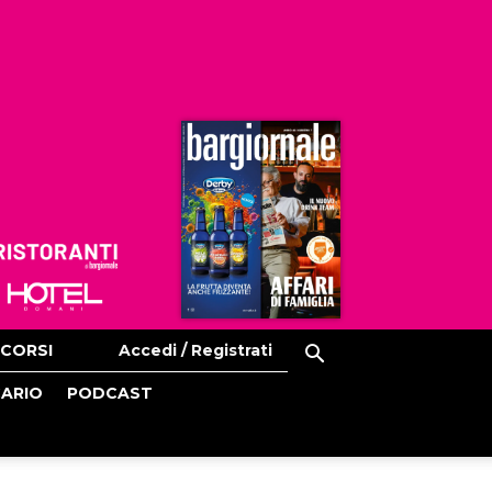
Ristoranti
Hoteldomani
CORSI
Accedi / Registrati
CARIO
PODCAST