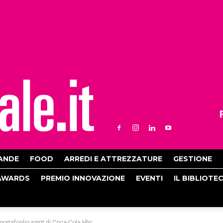
ANDE
FOOD
ARREDI E ATTREZZATURE
GESTIONE
AWARDS
PREMIO INNOVAZIONE
EVENTI
IL BIBLIOTE
ortafoglio spirit di Coca-Cola Hbc...