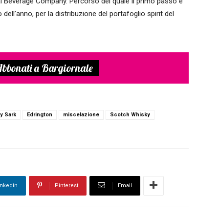
al Beverage Company. Percorso del quale il primo passo è
 dell’anno, per la distribuzione del portafoglio spirit del
bbonati a Bargiornale
y Sark
Edrington
miscelazione
Scotch Whisky
inkedin
Pinterest
Email