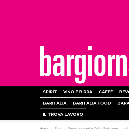
bargiornale
SPIRIT
VINO E BIRRA
CAFFÈ
BEV
BARITALIA
BARITALIA FOOD
BAR
IL TROVA LAVORO
Home
Spirit
Snow Leopard e Cutty Sark ampliano il p