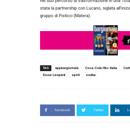
nel suo percorso di trasformazione in una Tot
stata la partnership con Lucano, siglata all’inizio
gruppo di Pisticci (Matera).
A
TAG
appbargiornale
Coca-Cola Hbc Italia
Cutt
Snow Leopard
spirit
vodka
Facebook
Twitter
L