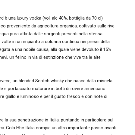
 è una luxury vodka (vol. alc 40%, bottiglia da 70 cl)
cco proveniente da agricoltura organica, coltivato sulle rive
cqua pura attinta dalle sorgenti presenti nella stessa
ei volte in un impianto a colonna continua nei pressi della
legata a una nobile causa, alla quale viene devoluto il 15%
evi, un felino in via di estinzione che vive tra le alte
è, invece, un blended Scotch whisky che nasce dalla miscela
de e poi lasciato maturare in botti di rovere americano.
olore giallo e luminoso e per il gusto fresco e con note di
 la sua penetrazione in Italia, puntando in particolare sul
oca-Cola Hbc Italia compie un altro importante passo avanti