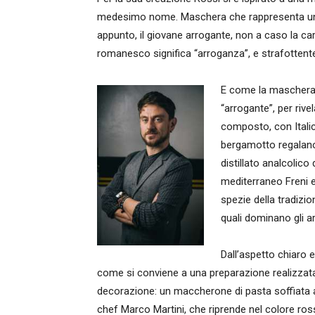
medesimo nome. Maschera che rappresenta un t
appunto, il giovane arrogante, non a caso la car
romanesco significa “arroganza”, e strafottente
E come la maschera,
“arrogante”, per rive
composto, con Italic
bergamotto regalano
distillato analcolico
mediterraneo Freni 
spezie della tradizi
quali dominano gli a
Dall’aspetto chiaro 
come si conviene a una preparazione realizzata p
decorazione: un maccherone di pasta soffiata a
chef Marco Martini, che riprende nel colore ross