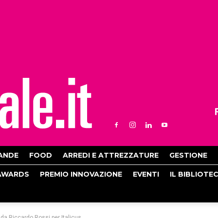
ANDE
FOOD
ARREDI E ATTREZZATURE
GESTIONE
AWARDS
PREMIO INNOVAZIONE
EVENTI
IL BIBLIOTE
 da Riccardo Rossi per Italicus