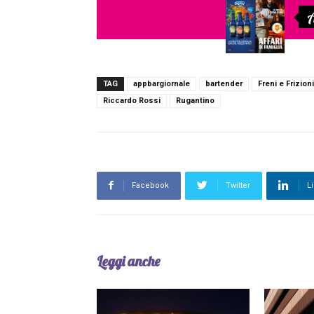
A
TAG
appbargiornale
bartender
Freni e Frizioni
Riccardo Rossi
Rugantino
Facebook
Twitter
L
Leggi anche