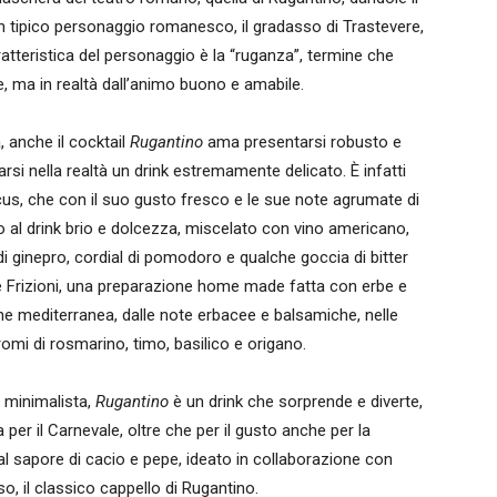
ipico personaggio romanesco, il gradasso di Trastevere,
atteristica del personaggio è la “ruganza”, termine che
, ma in realtà dall’animo buono e amabile.
 anche il cocktail
Rugantino
ama presentarsi robusto e
larsi nella realtà un drink estremamente delicato. È infatti
us, che con il suo gusto fresco e le sue note agrumate di
 al drink brio e dolcezza, miscelato con vino americano,
 di ginepro, cordial di pomodoro e qualche goccia di bitter
e Frizioni, una preparazione home made fatta con erbe e
one mediterranea, dalle note erbacee e balsamiche, nelle
romi di rosmarino, timo, basilico e origano.
e minimalista,
Rugantino
è un drink che sorprende e diverte,
er il Carnevale, oltre che per il gusto anche per la
l sapore di cacio e pepe, ideato in collaborazione con
o, il classico cappello di Rugantino.