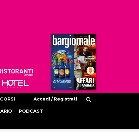
Ristoranti
Hoteldomani
CORSI
Accedi / Registrati
CARIO
PODCAST