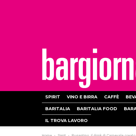
bargiornale
SPIRIT
VINO E BIRRA
CAFFÈ
BEV
BARITALIA
BARITALIA FOOD
BAR
IL TROVA LAVORO
Home
Spirit
Rugantino, il drink di Carnevale creato