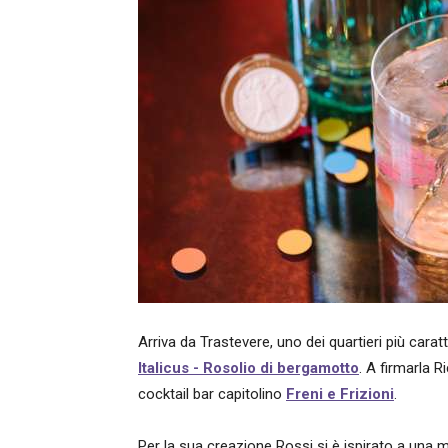
Arriva da Trastevere, uno dei quartieri più caratt
Italicus
-
Rosolio di bergamotto
. A firmarla R
cocktail bar capitolino
Freni e Frizioni
.
Per la sua creazione Rossi si è ispirato a una 