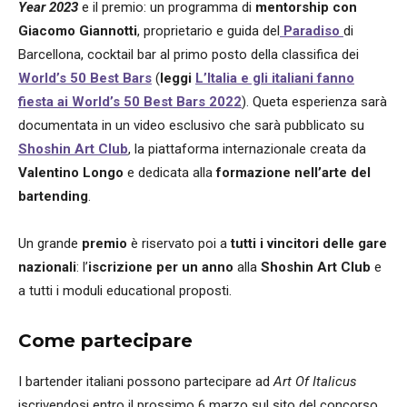
Year 2023
e il premio: un programma di
mentorship con
Giacomo Giannotti
, proprietario e guida del
Paradiso
di
Barcellona, cocktail bar al primo posto della classifica dei
World’s 50 Best Bars
(
leggi
L’Italia e gli italiani fanno
fiesta ai World’s 50 Best Bars 2022
). Queta esperienza sarà
documentata in un video esclusivo che sarà pubblicato su
Shoshin Art Club
, la piattaforma internazionale creata da
Valentino Longo
e dedicata alla
formazione nell’arte del
bartending
.
Un grande
premio
è riservato poi a
tutti i vincitori delle gare
nazionali
: l’
iscrizione per un anno
alla
Shoshin Art Club
e
a tutti i moduli educational proposti.
Come partecipare
I bartender italiani possono partecipare ad
Art Of Italicus
iscrivendosi entro il prossimo 6 marzo sul sito del concorso