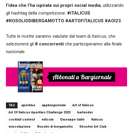
l’idea che l’ha ispirata
sui propri social media
, utilizzando
gli hashtag della competizione:
#ITALICUS
#ROSOLIODIBERGAMOTTO #ARTOFITALICUS #AOI23
.
Tutte le ricette saranno valutate dal team di
Italicus
, che
selezionerà gli
8 concorrenti
che parteciperanno alla finale
nazionale.
Abbonati a Bargiornale
TAG
aperitivo
appbargiornale
Art of Italicus
Art Of Italicus Aperitivo Challenge 2023
bartender
cocktail contest
edicola
Giuseppe Gallo
Italicus
miscelazione
Rosolio di bergamotto
Shoshin Art Club