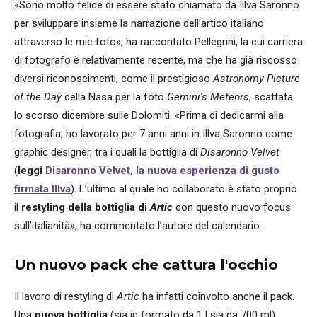
«Sono molto felice di essere stato chiamato da Illva Saronno
per sviluppare insieme la narrazione dell’artico italiano
attraverso le mie foto», ha raccontato Pellegrini, la cui carriera
di fotografo è relativamente recente, ma che ha già riscosso
diversi riconoscimenti, come il prestigioso
Astronomy Picture
of the Day
della Nasa per la foto
Gemini's Meteors
, scattata
lo scorso dicembre sulle Dolomiti. «Prima di dedicarmi alla
fotografia, ho lavorato per 7 anni anni in Illva Saronno come
graphic designer, tra i quali la bottiglia di
Disaronno Velvet
(
leggi
Disaronno Velvet, la nuova esperienza di gusto
firmata Illva
). L’ultimo al quale ho collaborato è stato proprio
il
restyling della bottiglia di
Artic
con questo nuovo focus
sull’italianità
»
, ha commentato l’autore del calendario.
Un nuovo pack che cattura l'occhio
Il lavoro di restyling di
Artic
ha infatti coinvolto anche il pack.
Una
nuova bottiglia
(sia in formato da 1 l sia da 700 ml),