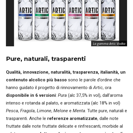
Cl
La gamma Artic Vodka
Pel
Pure, naturali, trasparenti
Qualità, innovazione, naturalità, trasparenza, italianità, un
contenuto alcolico più basso
sono le parole d’ordine che
hanno guidato il progetto di rinnovamento di
Artic
, ora
disponibile in 6 versioni
:
Pura
(alc 37,5% in vol), dall’aroma
intenso e rotanda al palato, e aromatizzata (alc 18% in vol)
Pesca
,
Fragola
,
Limone
,
Melone
e
Menta
. Tutte pure, naturali e
trasparenti. Anche le
referenze aromatizzate
, dalle note
fruttate dalle note fruttate delicate e rinfrescanti, morbide al