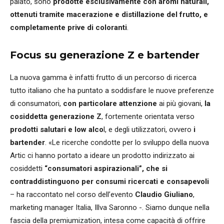
palato, sono
prodotte esclusivamente con aromi naturali,
ottenuti tramite macerazione e distillazione del frutto, e
completamente prive di coloranti
.
Focus su generazione Z e bartender
La nuova gamma è infatti frutto di un percorso di ricerca
tutto italiano che ha puntato a soddisfare le nuove preferenze
di consumatori,
con particolare attenzione
ai più giovani,
la
cosiddetta generazione Z
, fortemente orientata verso
prodotti salutari e low alco
l, e degli utilizzatori, ovvero
i
bartender
. «Le ricerche condotte per lo sviluppo della nuova
Artic ci hanno portato a ideare un prodotto indirizzato ai
cosiddetti
“consumatori aspirazionali”, che si
contraddistinguono per consumi ricercati e consapevoli
– ha raccontato nel corso dell’evento
Claudio Giuliano
,
marketing manager Italia, Illva Saronno -. Siamo dunque nella
fascia della premiumization, intesa come capacità di offrire