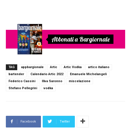
Abbonati a Bargiornale
TAG
appbargionale
Artic
Artic Vodka
artico italiano
bartender
Calendario Artic 2022
Emanuele Michelangeli
Federico Cassini
Illva Saronno
miscelazione
Stefano Pellegrini
vodka
Facebook
Twitter