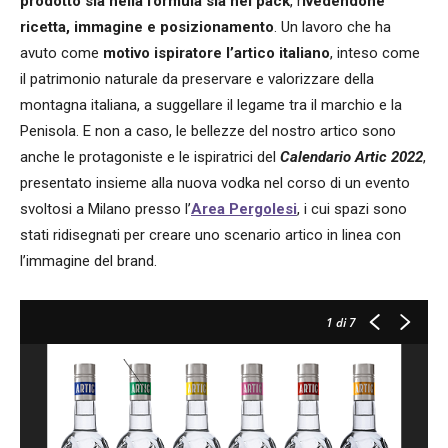
prodotto sia nella formula sia nel pack
, r
ivedendone
ricetta, immagine e posizionamento
. Un lavoro che ha
avuto come
motivo ispiratore l’artico italiano
, inteso come
il patrimonio naturale da preservare e valorizzare della
montagna italiana, a suggellare il legame tra il marchio e la
Penisola. E non a caso, le bellezze del nostro artico sono
anche le protagoniste e le ispiratrici del
Calendario Artic 2022
,
presentato insieme alla nuova vodka nel corso di un evento
svoltosi a Milano presso l’
Area Pergolesi
, i cui spazi sono
stati ridisegnati per creare uno scenario artico in linea con
l’immagine del brand.
1
di 7