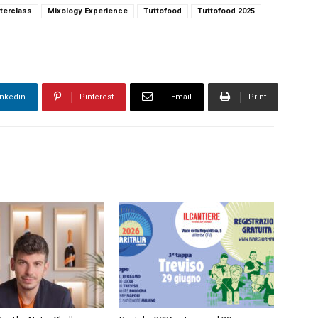
terclass
Mixology Experience
Tuttofood
Tuttofood 2025
inkedin
Pinterest
Email
Print