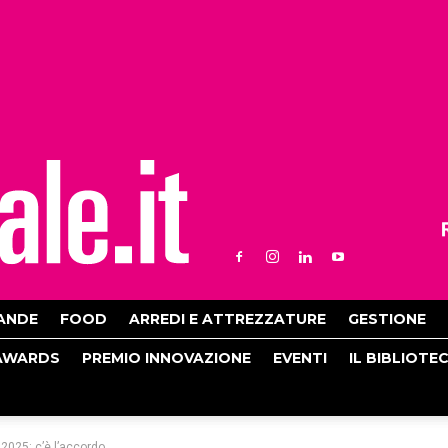
ANDE
FOOD
ARREDI E ATTREZZATURE
GESTIONE
AWARDS
PREMIO INNOVAZIONE
EVENTI
IL BIBLIOTE
2025: c’è l’accordo