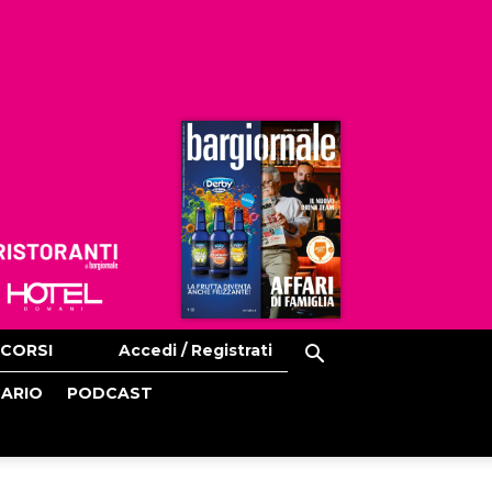
Ristoranti
Hoteldomani
CORSI
Accedi / Registrati
CARIO
PODCAST