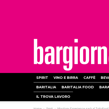
bargiornale
SPIRIT
VINO E BIRRA
CAFFÈ
BEV
BARITALIA
BARITALIA FOOD
BAR
IL TROVA LAVORO
Home
Spirit
Mixology Experience sarà al Tuttofood 