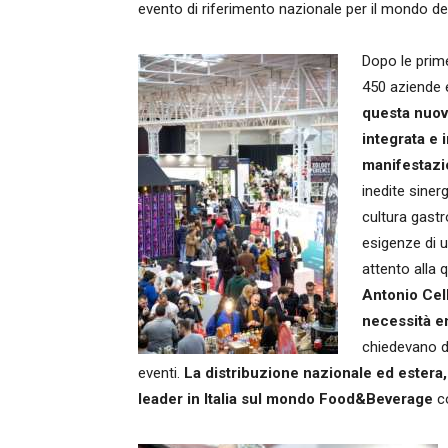
evento di riferimento nazionale per il mondo del
Dopo le prime
450 aziende e
questa nuov
integrata e 
manifestaz
inedite sinerg
cultura gastr
esigenze di u
attento alla 
Antonio Cell
necessità e
chiedevano di
eventi.
La distribuzione nazionale ed estera
leader in Italia sul mondo Food&Beverage
co