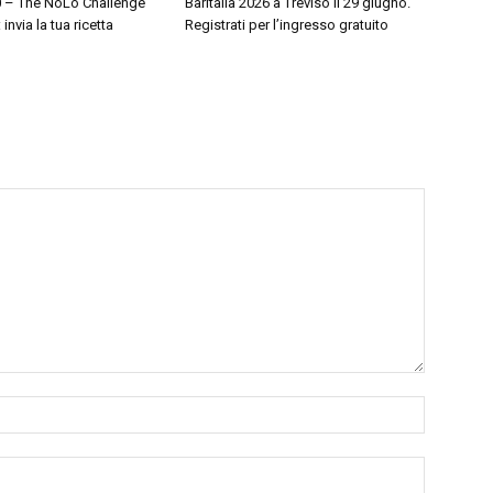
.0 – The NoLo Challenge
Baritalia 2026 a Treviso il 29 giugno.
invia la tua ricetta
Registrati per l’ingresso gratuito