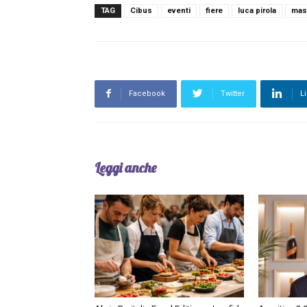
TAG
Cibus
eventi
fiere
luca pirola
mas
Facebook
Twitter
L
Leggi anche