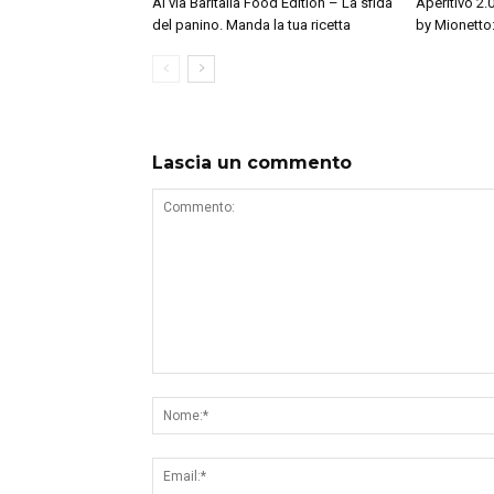
Al via Baritalia Food Edition – La sfida
Aperitivo 2
del panino. Manda la tua ricetta
by Mionetto: 
Lascia un commento