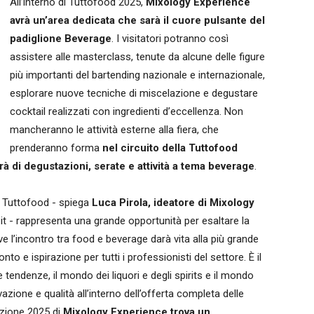
All’interno di Tuttofood 2025,
Mixology Experience
avrà un’area dedicata che sarà il cuore pulsante del
padiglione Beverage
. I visitatori potranno così
assistere alle masterclass, tenute da alcune delle figure
più importanti del bartending nazionale e internazionale,
esplorare nuove tecniche di miscelazione e degustare
cocktail realizzati con ingredienti d’eccellenza. Non
mancheranno le attività esterne alla fiera, che
prenderanno forma
nel circuito della Tuttofood
à di degustazioni, serate e attività a tema beverage
.
di Tuttofood - spiega
Luca Pirola, ideatore di Mixology
it - rappresenta una grande opportunità per esaltare la
ve l’incontro tra food e beverage darà vita alla più grande
to e ispirazione per tutti i professionisti del settore. È il
ndenze, il mondo dei liquori e degli spirits e il mondo
azione e qualità all’interno dell’offerta completa delle
dizione 2025 di
Mixology Experience trova un