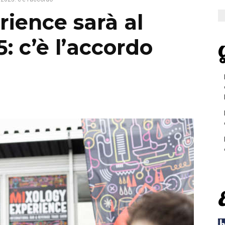
ience sarà al
: c’è l’accordo
G