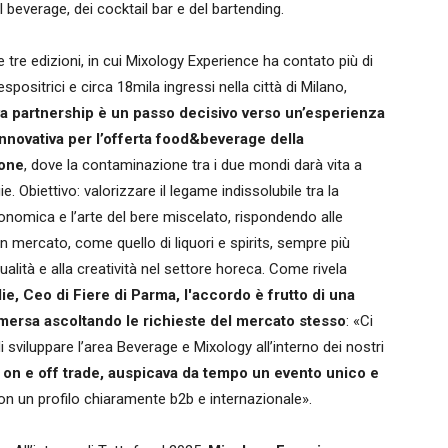
 beverage, dei cocktail bar e del bartending.
 tre edizioni, in cui Mixology Experience ha contato più di
spositrici e circa 18mila ingressi nella città di Milano,
a partnership è un passo decisivo verso un’esperienza
innovativa per l’offerta food&beverage della
ione
, dove la contaminazione tra i due mondi darà vita a
ie. Obiettivo: valorizzare il legame indissolubile tra la
onomica e l’arte del bere miscelato, rispondendo alle
n mercato, come quello di liquori e spirits, sempre più
qualità e alla creatività nel settore horeca. Come rivela
ie, Ceo di Fiere di Parma, l'accordo è frutto di una
mersa ascoltando le richieste del mercato stesso
: «Ci
 sviluppare l’area Beverage e Mixology all’interno dei nostri
, on e off trade, auspicava da tempo un evento unico e
n un profilo chiaramente b2b e internazionale».