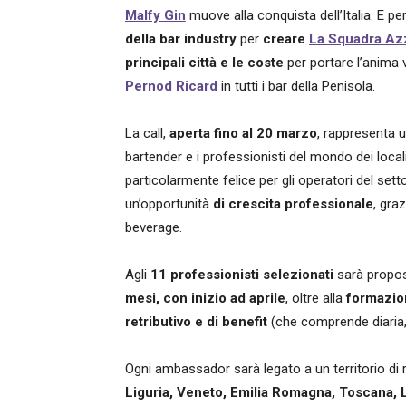
Malfy Gin
muove alla conquista dell’Italia. E pe
della bar industry
per
creare
La Squadra Az
principali città e le coste
per portare l’anima v
Pernod Ricard
in tutti i bar della Penisola.
La call,
aperta fino al 20 marzo
, rappresenta 
bartender e i professionisti del mondo dei loca
particolarmente felice per gli operatori del set
un’opportunità
di crescita professionale
, gra
beverage.
Agli
11 professionisti selezionati
sarà propo
mesi, con inizio ad aprile
, oltre alla
formazio
retributivo e di benefit
(che comprende diaria, 
Ogni ambassador sarà legato a un territorio di 
Liguria, Veneto, Emilia Romagna, Toscana,