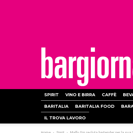
bargiornale
SPIRIT
VINO E BIRRA
CAFFÈ
BEV
BARITALIA
BARITALIA FOOD
BAR
IL TROVA LAVORO
Home
Spirit
Malfy Gin recluta bartender per la su