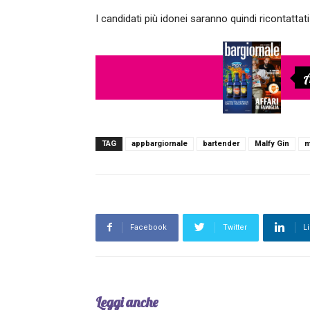
I candidati più idonei saranno quindi ricontattati
A
TAG
appbargiornale
bartender
Malfy Gin
m
Facebook
Twitter
L
Leggi anche