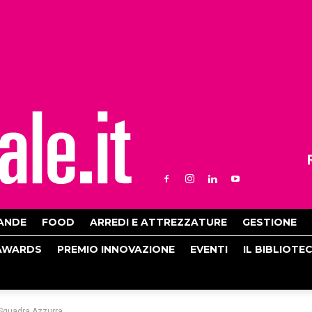
ANDE
FOOD
ARREDI E ATTREZZATURE
GESTIONE
AWARDS
PREMIO INNOVAZIONE
EVENTI
IL BIBLIOTE
a Squadra Azzurra