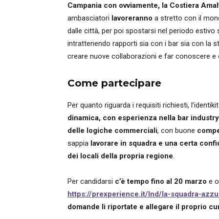
Campania con ovviamente, la Costiera Amal
ambasciatori
lavoreranno
a stretto con il mo
dalle città, per poi spostarsi nel periodo estivo 
intrattenendo rapporti sia con i bar sia con la 
creare nuove collaborazioni e far conoscere e d
Come partecipare
Per quanto riguarda i requisiti richiesti, l’ident
dinamica, con esperienza nella bar industry
delle logiche commerciali
, con buone
compet
sappia
lavorare in squadra e una certa confi
dei locali della propria regione
.
Per candidarsi
c’è tempo fino al 20 marzo
e o
https://prexperience.it/lnd/la-squadra-azzu
domande lì riportate e allegare il proprio c