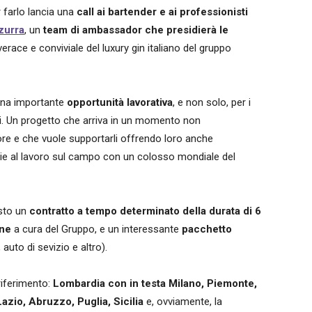
r farlo lancia una
call ai bartender e ai professionisti
zurra
, un
team di ambassador che presidierà le
erace e conviviale del luxury gin italiano del gruppo
una importante
opportunità lavorativa
, e non solo, per i
li. Un progetto che arriva in un momento non
tore e che vuole supportarli offrendo loro anche
zie al lavoro sul campo con un colosso mondiale del
sto un
contratto a tempo determinato della durata di 6
ne
a cura del Gruppo, e un interessante
pacchetto
auto di sevizio e altro).
riferimento:
Lombardia con in testa Milano, Piemonte,
 Lazio, Abruzzo,
Puglia, Sicilia
e, ovviamente, la