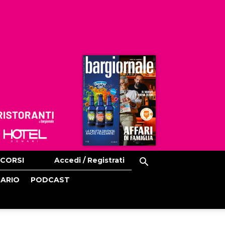
Ristoranti
Hoteldomani
CORSI
Accedi / Registrati
CARIO
PODCAST