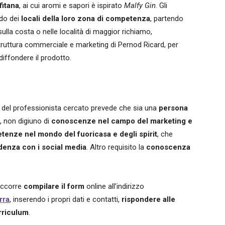
fitana
, ai cui aromi e sapori è ispirato
Malfy Gin
. Gli
ndo dei
locali della loro zona di competenza
, partendo
sulla costa o nelle località di maggior richiamo,
struttura commerciale e marketing di Pernod Ricard, per
iffondere il prodotto.
ikit del professionista cercato prevede che sia una
persona
, non digiuno di
conoscenze nel campo del marketing e
enze nel mondo del fuoricasa e degli spirit
, che
denza con i social media
. Altro requisito la
conoscenza
ccorre
compilare il form
online all’indirizzo
rra
, inserendo i propri dati e contatti,
rispondere alle
urriculum
.