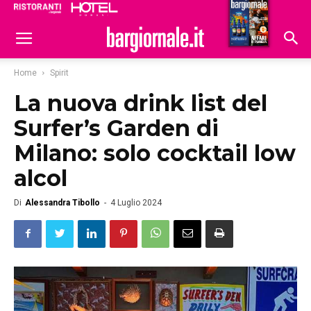
Ristoranti
Hoteldomani
Home
Spirit
La nuova drink list del
Surfer’s Garden di
Milano: solo cocktail low
alcol
Di
Alessandra Tibollo
-
4 Luglio 2024