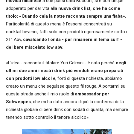
movida milanese
a due passi dalla Bocconi, si è comunque
adoperato per dar vita alla
nuova drink list, che ha come
titolo: «Quando cala la notte racconta sempre una fiaba»
.
Particolarità di questo menu è l'essersi concentrati su
cocktail beverini, fatti solo con prodotti rigorosamente sotto i
21° Abv,
cavalcando l'onda - per rimanere in tema surf -
del bere miscelato low abv
.
«L’idea - racconta il titolare Yuri Gelmini - è nata perché
negli
ultimi due anni i nostri drink più venduti erano preparati
con prodotti low alcol
e, forti di questa richiesta, abbiamo
creato un menu che seguisse questo fil rouge. A portarmi su
questa strada anche il mio ruolo di
ambassador per
Schweppes
, che mi ha dato ancora di più la conferma della
richiesta globale di bere drink con sodati di qualità, ma sempre
tenendo sotto controllo il tenore alcolico».