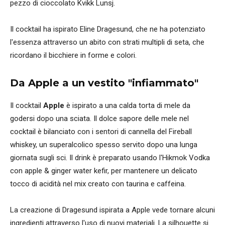
pezzo di cioccolato Kvikk Lunsj.
Il cocktail ha ispirato Eline Dragesund, che ne ha potenziato
l'essenza attraverso un abito con strati multipli di seta, che
ricordano il bicchiere in forme e colori.
Da Apple a un vestito "infiammato"
Il cocktail
Apple
è ispirato a una calda torta di mele da
godersi dopo una sciata. Il dolce sapore delle mele nel
cocktail è bilanciato con i sentori di cannella del Fireball
whiskey, un superalcolico spesso servito dopo una lunga
giornata sugli sci. Il drink è preparato usando l'Hikmok Vodka
con apple & ginger water kefir, per mantenere un delicato
tocco di acidità nel mix creato con taurina e caffeina.
La creazione di Dragesund ispirata a Apple vede tornare alcuni
ingredienti attraverso l'uso di nuovi materiali. La silhouette si