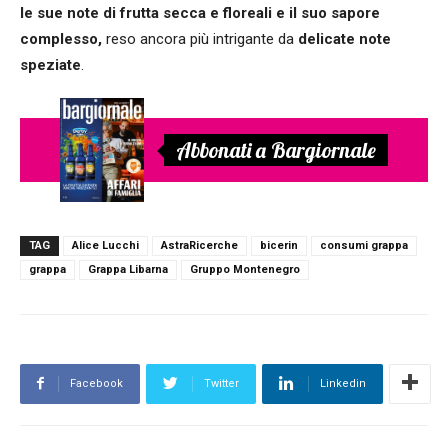
le sue note di frutta secca e floreali e il suo sapore
complesso,
reso ancora più intrigante da
delicate note
speziate
.
Abbonati a Bargiornale
TAG
Alice Lucchi
AstraRicerche
bicerin
consumi grappa
grappa
Grappa Libarna
Gruppo Montenegro
Facebook
Twitter
Linkedin