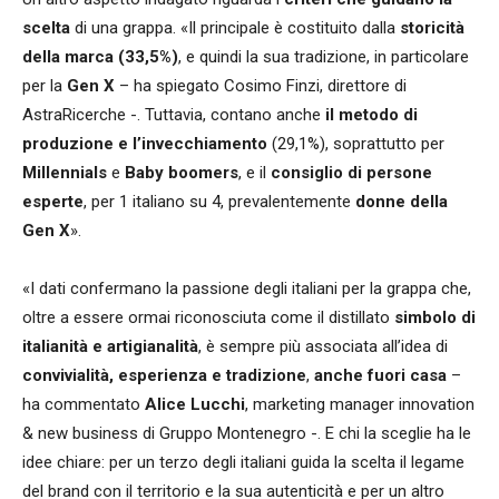
scelta
di una grappa. «Il principale è costituito dalla
storicità
della marca (33,5%)
, e quindi la sua tradizione, in particolare
per la
Gen X
– ha spiegato Cosimo Finzi, direttore di
AstraRicerche -. Tuttavia, contano anche
il metodo di
produzione e l’invecchiamento
(29,1%), soprattutto per
Millennials
e
Baby boomers
, e il
consiglio di persone
esperte
, per 1 italiano su 4, prevalentemente
donne della
Gen X
».
«I dati confermano la passione degli italiani per la grappa che,
oltre a essere ormai riconosciuta come il distillato
simbolo di
italianità e artigianalità
, è sempre più associata all’idea di
convivialità, esperienza e tradizione
,
anche fuori casa
–
ha commentato
Alice Lucchi
, marketing manager innovation
& new business di Gruppo Montenegro -. E chi la sceglie ha le
idee chiare: per un terzo degli italiani guida la scelta il legame
del brand con il territorio e la sua autenticità e per un altro