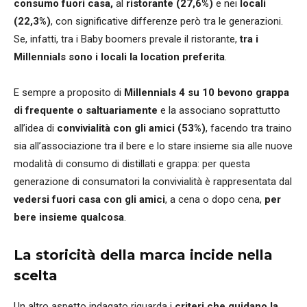
consumo fuori casa,
al
ristorante
(27,6%)
e nei
locali
(22,3%)
, con significative differenze però tra le generazioni.
Se, infatti, tra i Baby boomers prevale il ristorante,
tra i
Millennials sono i locali la location preferita
.
E sempre a proposito di
Millennials 4 su 10 bevono grappa
di frequente o saltuariamente
e la associano soprattutto
all’idea di
convivialità con gli amici (53%)
, facendo tra traino
sia all’associazione tra il bere e lo stare insieme sia alle nuove
modalità di consumo di distillati e grappa: per questa
generazione di consumatori la convivialità è rappresentata dal
vedersi fuori casa con gli amici
, a cena o dopo cena,
per
bere insieme qualcosa
.
La storicità della marca incide nella
scelta
Un altro aspetto indagato riguarda i
criteri che guidano la