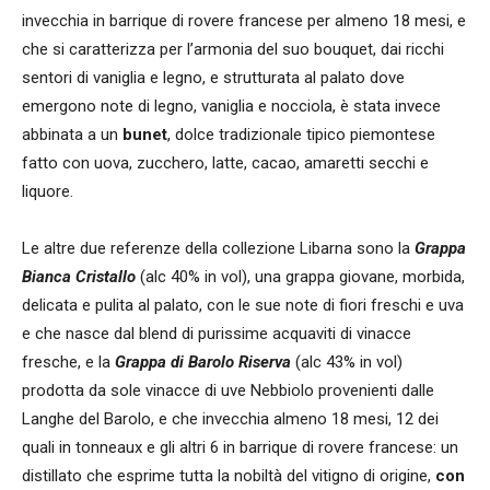
invecchia in barrique di rovere francese per almeno 18 mesi, e
che si caratterizza per l’armonia del suo bouquet, dai ricchi
sentori di vaniglia e legno, e strutturata al palato dove
emergono note di legno, vaniglia e nocciola, è stata invece
abbinata a un
bunet
, dolce tradizionale tipico piemontese
fatto con uova, zucchero, latte, cacao, amaretti secchi e
liquore.
Le altre due referenze della collezione Libarna sono la
Grappa
Bianca Cristallo
(alc 40% in vol), una grappa giovane, morbida,
delicata e pulita al palato, con le sue note di fiori freschi e uva
e che nasce dal blend di purissime acquaviti di vinacce
fresche, e la
Grappa di Barolo Riserva
(alc 43% in vol)
prodotta da sole vinacce di uve Nebbiolo provenienti dalle
Langhe del Barolo, e che invecchia almeno 18 mesi, 12 dei
quali in tonneaux e gli altri 6 in barrique di rovere francese: un
distillato che esprime tutta la nobiltà del vitigno di origine,
con