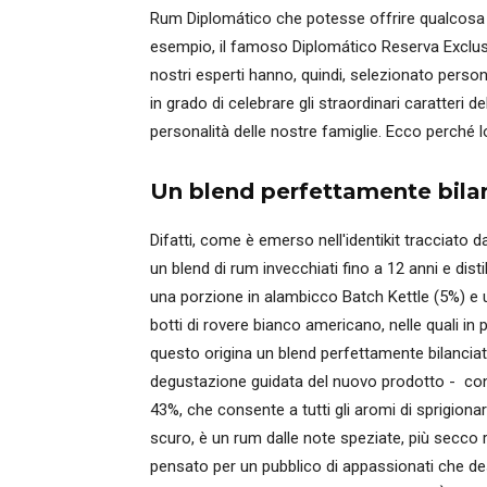
Rum Diplomático che potesse offrire qualcosa i
esempio, il famoso Diplomático Reserva Exclusi
nostri esperti hanno, quindi, selezionato perso
in grado di celebrare gli straordinari caratteri 
personalità delle nostre famiglie. Ecco perché
Un blend perfettamente bila
Difatti, come è emerso nell'identikit tracciato 
un blend di rum invecchiati fino a 12 anni e disti
una porzione in alambicco Batch Kettle (5%) e una
botti di rovere bianco americano, nelle quali i
questo origina un blend perfettamente bilancia
degustazione guidata del nuovo prodotto - con
43%, che consente a tutti gli aromi di sprigion
scuro, è un rum dalle note speziate, più secco 
pensato per un pubblico di appassionati che de