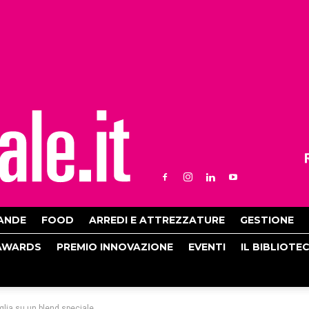
ANDE
FOOD
ARREDI E ATTREZZATURE
GESTIONE
AWARDS
PREMIO INNOVAZIONE
EVENTI
IL BIBLIOTE
iglia su un blend speciale