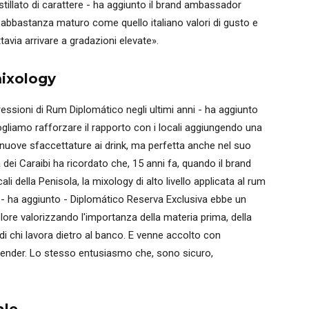
distillato di carattere - ha aggiunto il brand ambassador
abbastanza maturo come quello italiano valori di gusto e
ttavia arrivare a gradazioni elevate».
 mixology
ssioni di Rum Diplomático negli ultimi anni - ha aggiunto
ogliamo rafforzare il rapporto con i locali aggiungendo una
nuove sfaccettature ai drink, ma perfetta anche nel suo
 dei Caraibi ha ricordato che, 15 anni fa, quando il brand
li della Penisola, la mixology di alto livello applicata al rum
- ha aggiunto - Diplomático Reserva Exclusiva ebbe un
lore valorizzando l'importanza della materia prima, della
 di chi lavora dietro al banco. E venne accolto con
ender. Lo stesso entusiasmo che, sono sicuro,