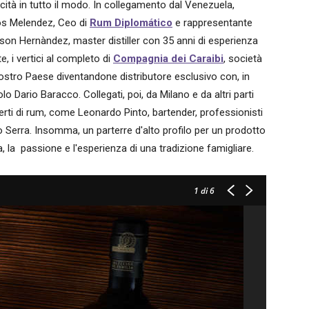
icità in tutto il modo. In collegamento dal Venezuela,
os Melendez, Ceo di
Rum Diplomático
e rappresentante
Nelson Hernàndez, master distiller con 35 anni di esperienza
e, i vertici al completo di
Compagnia dei Caraibi
, società
stro Paese diventandone distributore esclusivo con, in
olo Dario Baracco. Collegati, poi, da Milano e da altri parti
sperti di rum, come Leonardo Pinto, bartender, professionisti
 Serra. Insomma, un parterre d'alto profilo per un prodotto
a, la passione e l'esperienza di una tradizione famigliare.
1
di 6