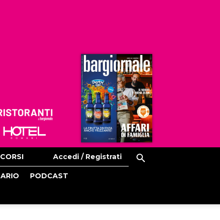
Ristoranti
Hoteldomani
CORSI
Accedi / Registrati
CARIO
PODCAST