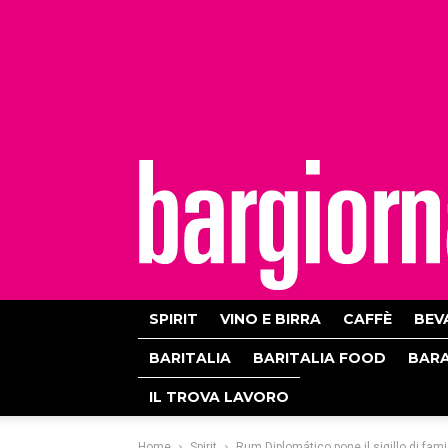
bargiornale
SPIRIT
VINO E BIRRA
CAFFÈ
BEV
BARITALIA
BARITALIA FOOD
BAR
IL TROVA LAVORO
Home
Spirit
Rum Diplomático pone il sigillo di fam