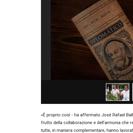
«È proprio così - ha affermato José Rafael Bal
frutto della collaborazione e dell'armonia che reg
tutte, in maniera complementare, hanno lavora