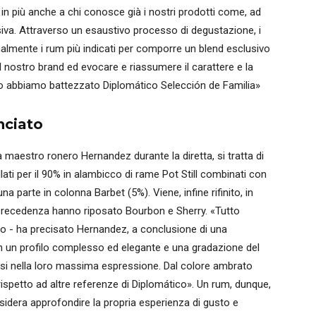
n più anche a chi conosce già i nostri prodotti come, ad
va. Attraverso un esaustivo processo di degustazione, i
nalmente i rum più indicati per comporre un blend esclusivo
del nostro brand ed evocare e riassumere il carattere e la
 lo abbiamo battezzato Diplomático Selección de Familia»
nciato
da maestro ronero Hernandez durante la diretta, si tratta di
llati per il 90% in alambicco di rame Pot Still combinati con
 parte in colonna Barbet (5%). Viene, infine rifinito, in
n precedenza hanno riposato Bourbon e Sherry.
«
Tutto
to - ha precisato Hernandez, a conclusione di una
 un profilo complesso ed elegante e una gradazione del
arsi nella loro massima espressione. Dal colore ambrato
rispetto ad altre referenze di Diplomático». Un rum, dunque,
sidera approfondire la propria esperienza di gusto e