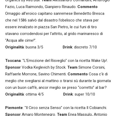
Organics by Red Bull.
Team
Alessandro Comandini, Ambrogio
Fazio, Luca Raimondo, Gianpiero Rinaudo.
Commento
Omaggio all’eroico capitano sanremese Benedetto Bresca
che nel 1586 salvò dal disastro l’obelisco che stava per
essere innalzato in piazza San Pietro, le cui funi di tiro
stavano corrodendosi per l’attrito, al grido marinaresco di
“Acqua alle cime!”.
Originalità
: buona 3/5
Drink
: discreto 7/10
Toscana
: "L'Emozione del Risveglio" con la ricetta Wake Up!.
Sponsor
Vodka Keglevich by Stock.
Team
Simone Corsini,
Raffaerle Morrone, Savino Chimenti.
Commento
Cosa c’è di
meglio che svegliarsi al mattino o tirarsi sù durante la giornata
con un buon caffè, ancor meglio se preso “corretto” al bar?
Originalità
: ottima 4/5
Drink
: super 10/10
Piemonte
: "Il Circo senza Senso" con la ricetta Il Cobianchi.
Sponsor
Amaro Montenegro.
Team
Enea Massulo, Antonio