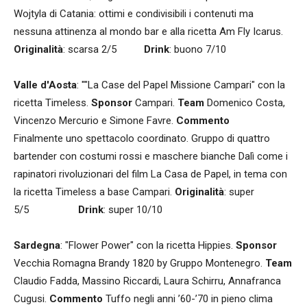
Wojtyla di Catania: ottimi e condivisibili i contenuti ma
nessuna attinenza al mondo bar e alla ricetta Am Fly Icarus.
Originalità
: scarsa 2/5
Drink
: buono 7/10
Valle d'Aosta
: ""La Case del Papel Missione Campari" con la
ricetta Timeless.
Sponsor
Campari.
Team
Domenico Costa,
Vincenzo Mercurio e Simone Favre.
Commento
Finalmente uno spettacolo coordinato. Gruppo di quattro
bartender con costumi rossi e maschere bianche Dalì come i
rapinatori rivoluzionari del film La Casa de Papel, in tema con
la ricetta Timeless a base Campari.
Originalità
: super
5/5
Drink
: super 10/10
Sardegna
: "Flower Power" con la ricetta Hippies.
Sponsor
Vecchia Romagna Brandy 1820 by Gruppo Montenegro.
Team
Claudio Fadda, Massino Riccardi, Laura Schirru, Annafranca
Cugusi.
Commento
Tuffo negli anni ’60-’70 in pieno clima