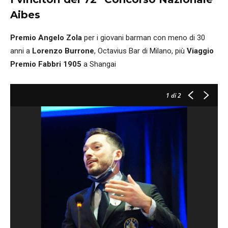
Aibes
Premio Angelo Zola
per i giovani barman con meno di 30
anni a
Lorenzo Burrone
, Octavius Bar di Milano, più
Viaggio
Premio Fabbri 1905
a Shangai
1
di 2