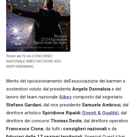
Poster del 72.mo CONCORSO
NAZIONALE AIBES RICCIONE 2021
KEEP DREAMING
Merito del riposizionamento dell'associazione dei barmen e
sostenitori voluto dal presidente
Angelo Donnaloia
e del
lavoro del team nazionale
Aibes
composto dal segretario
Stefano Gardani
, dal vice presidente
Samuele Ambrosi
, dal
direttore artistico
Spiridione Ripaldi
(
Eventi & Qualità
), dal
direttore dei concorsi
Thomas Deste
, dal direttore operativo
Francesco Cione
, da tutti i
consiglieri nazionali
e da
fiduciari delle 17 sezioni territoriali
. Speecial Guest il bar