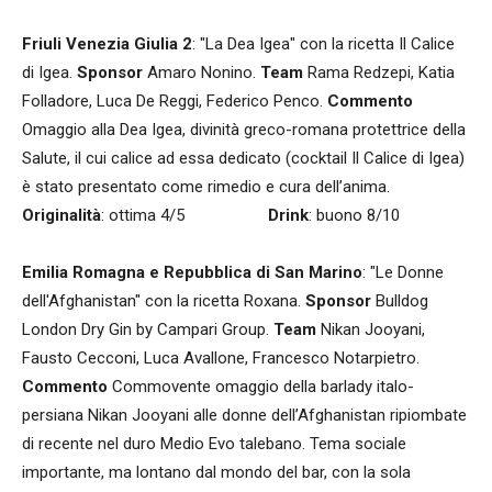
Friuli Venezia Giulia 2
: "La Dea Igea" con la ricetta Il Calice
di Igea.
Sponsor
Amaro Nonino.
Team
Rama Redzepi, Katia
Folladore, Luca De Reggi, Federico Penco.
Commento
Omaggio alla Dea Igea, divinità greco-romana protettrice della
Salute, il cui calice ad essa dedicato (cocktail Il Calice di Igea)
è stato presentato come rimedio e cura dell’anima.
Originalità
: ottima 4/5
Drink
: buono 8/10
Emilia Romagna e Repubblica di San Marino
: "Le Donne
dell'Afghanistan" con la ricetta Roxana.
Sponsor
Bulldog
London Dry Gin by Campari Group.
Team
Nikan Jooyani,
Fausto Cecconi, Luca Avallone, Francesco Notarpietro.
Commento
Commovente omaggio della barlady italo-
persiana Nikan Jooyani alle donne dell’Afghanistan ripiombate
di recente nel duro Medio Evo talebano. Tema sociale
importante, ma lontano dal mondo del bar, con la sola