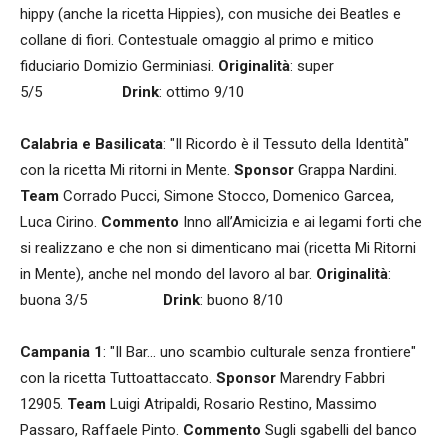
hippy (anche la ricetta Hippies), con musiche dei Beatles e
collane di fiori. Contestuale omaggio al primo e mitico
fiduciario Domizio Germiniasi.
Originalità
: super
5/5
Drink
: ottimo 9/10
Calabria e Basilicata
: "Il Ricordo è il Tessuto della Identità"
con la ricetta Mi ritorni in Mente.
Sponsor
Grappa Nardini.
Team
Corrado Pucci, Simone Stocco, Domenico Garcea,
Luca Cirino.
Commento
Inno all’Amicizia e ai legami forti che
si realizzano e che non si dimenticano mai (ricetta Mi Ritorni
in Mente), anche nel mondo del lavoro al bar.
Originalità
:
buona 3/5
Drink
: buono 8/10
Campania 1
: "Il Bar... uno scambio culturale senza frontiere"
con la ricetta Tuttoattaccato.
Sponsor
Marendry Fabbri
12905.
Team
Luigi Atripaldi, Rosario Restino, Massimo
Passaro, Raffaele Pinto.
Commento
Sugli sgabelli del banco