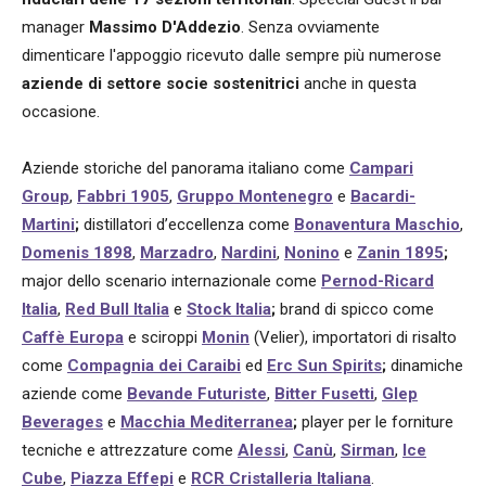
manager
Massimo D'Addezio
. Senza ovviamente
dimenticare l'appoggio ricevuto dalle sempre più numerose
aziende di settore socie sostenitrici
anche in questa
occasione.
Aziende storiche del panorama italiano come
Campari
Group
,
Fabbri 1905
,
Gruppo Montenegro
e
Bacardi-
Martini
;
distillatori d’eccellenza come
Bonaventura Maschio
,
Domenis 1898
,
Marzadro
,
Nardini
,
Nonino
e
Zanin 1895
;
major dello scenario internazionale come
Pernod-Ricard
Italia
,
Red Bull Italia
e
Stock Italia
;
brand di spicco come
Caffè Europa
e sciroppi
Monin
(Velier), importatori di risalto
come
Compagnia dei Caraibi
ed
Erc Sun Spirits
;
dinamiche
aziende come
Bevande Futuriste
,
Bitter Fusetti
,
Glep
Beverages
e
Macchia Mediterranea
;
player per le forniture
tecniche e attrezzature come
Alessi
,
Canù
,
Sirman
,
Ice
Cube
,
Piazza Effepi
e
RCR Cristalleria Italiana
.