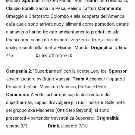
Mondo.
Sponsor
Zenzero Fabbri 1905.
Team
Luca Dellacasa,
Claudio Buralli, Sacha La Pesa, Valerio Taffuri.
Commento
Omaggio a Cristofoto Colombo e alla scoperta dell’America,
dalla quale sono arrivati nuovi alimenti come pomodori, patate
e ananas o hanno trovato ambientamento prodotti di altri
Paesi come canna da zucchero, zenzero e lime, alcuni dei
quali presenti nella ricetta Elisir del Mondo.
Originalità
: ottima
4/5
Drink
: ottimo 9/10
Campania 2
: "Superbarman" con la ricetta Lory Ice.
Sponsor
Jovem Liquore by Bruno Vanzan.
Team
Alexander Hopgood,
Rosario Restino, Massimo Passaro, Raffaele Pinto.
Commento
A volte, ai barman capita di diventare dei
superbarman, capaci di svolgere più ruoli insieme. Sulle note
del gruppo ska Madness (One Step Beyond), si sono
presentati 4 bartender travestiti da Supereroi.
Originalità
:
scarsa 3/5
Drink
: discreto 7/10