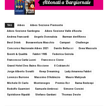
Abbonati a Bargiornale
TAG
Aibes
Aibes Sezione Piemonte
Aibes Sezione Sardegna
Aibes Sezione Valle d'Aosta
Andrea Francardi
Angelo Donnaloia
Barman derll'Anno
Best Drink
Bonaventura Maschio
Campari
Challenge
Concorso Nazionale Aibes 2021
Danilo Bellucci
Enea Massulo
Eventi & Qualità
Fabbri 1905
Federica Geirola
Francesca Carla Luoni
Francesco Cione
Grand Hotel Des Bains Riccione
Il Cobianchi
Jorge Alberto Soratti
Keep Dreaming
Lady Amarena Fabbri
Lorenzo Burrone
Massimo D’Addezio
Mauro Mahjoub
Michele Di Carlo
Montenegro
Premio Rcr
Rama Redzepi
Rodolfo Guarnieri
Samuele Ambrosi
Simone Corsini
Spiridione Ripaldi
Stefano Gardani
Thomas Deste