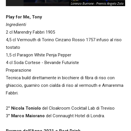
Lorenzo Burrone - Premio Angelo Zola
Lo
Play for Me, Tony
Ingredienti
2 cl Marendry Fabbri 1905
4,5 cl Vermouth di Torino Cinzano Rosso 1757 infuso al riso
tostato
1,5 cl Paragon White Penja Pepper
4 cl Soda Cortese - Bevande Futuriste
Preparazione
Tecnica build direttamente in bicchiere di fibra di riso con
ghiaccio, guarniro con cialda di riso al vermouth e Amarenma
Fabbri.
2°
Nicola Toniolo
del Cloakroom Cocktail Lab di Treviso
3°
Marco Maiorano
del Connaught Hotel di Londra.