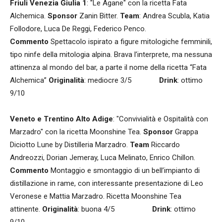
Friuli Venezia Giulia 1
: "Le Agane" con la ricetta Fata
Alchemica.
Sponsor
Zanin Bitter.
Team
: Andrea Scubla, Katia
Follodore, Luca De Reggi, Federico Penco.
Commento
Spettacolo ispirato a figure mitologiche femminili,
tipo ninfe della mitologia alpina. Brava l’interprete, ma nessuna
attinenza al mondo del bar, a parte il nome della ricetta “Fata
Alchemica”
Originalità
: mediocre 3/5
Drink
: ottimo
9/10
Veneto e Trentino Alto Adige
: "Convivialità e Ospitalità con
Marzadro" con la ricetta Moonshine Tea.
Sponsor
Grappa
Diciotto Lune by Distilleria Marzadro.
Team
Riccardo
Andreozzi, Dorian Jemeray, Luca Melinato, Enrico Chillon.
Commento
Montaggio e smontaggio di un bell’impianto di
distillazione in rame, con interessante presentazione di Leo
Veronese e Mattia Marzadro. Ricetta Moonshine Tea
attinente.
Originalità
: buona 4/5
Drink
: ottimo