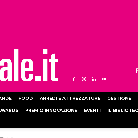
ANDE
FOOD
ARREDI E ATTREZZATURE
GESTIONE
AWARDS
PREMIO INNOVAZIONE
EVENTI
IL BIBLIOTE
dimostra