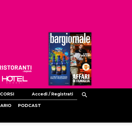
Ristoranti
Hoteldomani
CORSI
Accedi / Registrati
CARIO
PODCAST