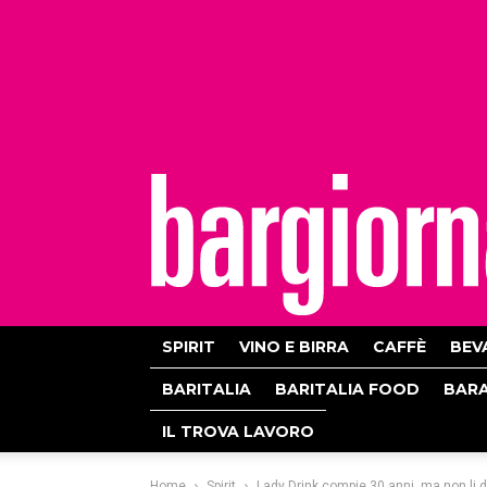
bargiornale
SPIRIT
VINO E BIRRA
CAFFÈ
BEV
BARITALIA
BARITALIA FOOD
BAR
IL TROVA LAVORO
Home
Spirit
Lady Drink compie 30 anni, ma non li 