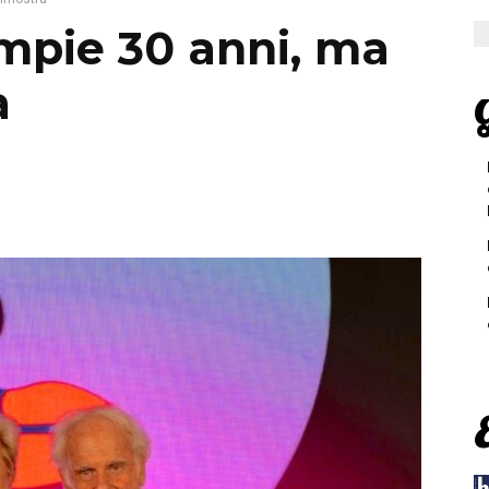
mpie 30 anni, ma
a
G