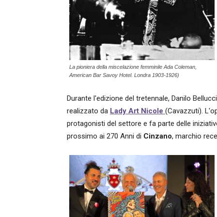
La pioniera della miscelazione femminile Ada Coleman,
American Bar Savoy Hotel. Londra 1903-1926)
Durante l'edizione del tretennale, Danilo Bellucc
realizzato da
Lady Art Nicole
(Cavazzuti). L'o
protagonisti del settore e fa parte delle iniziat
prossimo ai 270 Anni di
Cinzano
, marchio rec