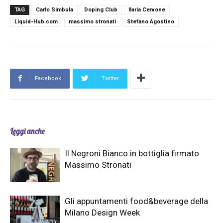
TAG
Carlo Simbula
Doping Club
Ilaria Cervone
Liquid-Hub.com
massimo stronati
Stefano Agostino
Facebook
Twitter
Leggi anche
Il Negroni Bianco in bottiglia firmato
Massimo Stronati
Gli appuntamenti food&beverage della
Milano Design Week