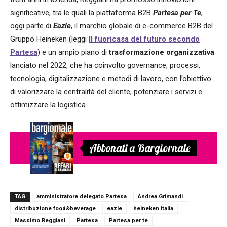
significative, tra le quali la piattaforma B2B
Partesa per Te
,
oggi parte di
Eazle
, il marchio globale di e-commerce B2B del
Gruppo Heineken (leggi
Il fuoricasa del futuro secondo
Partesa
) e un ampio piano di
trasformazione organizzativa
lanciato nel 2022, che ha coinvolto governance, processi,
tecnologia, digitalizzazione e metodi di lavoro, con l’obiettivo
di valorizzare la centralità del cliente, potenziare i servizi e
ottimizzare la logistica.
Abbonati a Bargiornale
TAG
amministratore delegato Partesa
Andrea Grimandi
distribuzione food&beverage
eazle
heineken italia
Massimo Reggiani
Partesa
Partesa per te