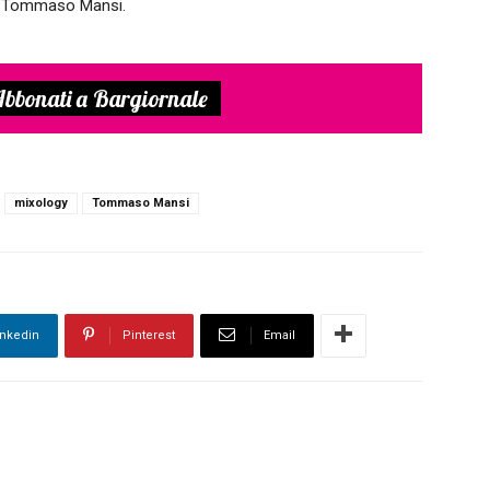
da Tommaso Mansi.
bbonati a Bargiornale
mixology
Tommaso Mansi
inkedin
Pinterest
Email