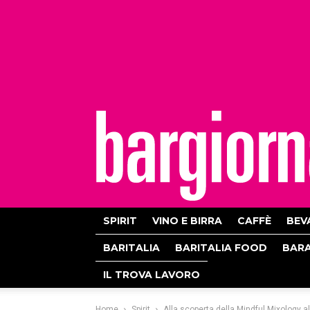
bargiornale
SPIRIT
VINO E BIRRA
CAFFÈ
BEV
BARITALIA
BARITALIA FOOD
BAR
IL TROVA LAVORO
Home
Spirit
Alla scoperta della Mindful Mixology a