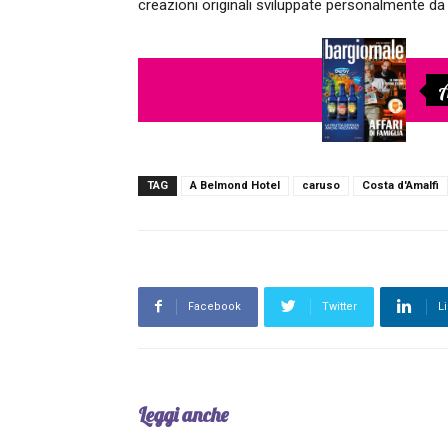
creazioni originali sviluppate personalmente 
A
TAG
A Belmond Hotel
caruso
Costa d'Amalfi
Facebook
Twitter
L
Leggi anche