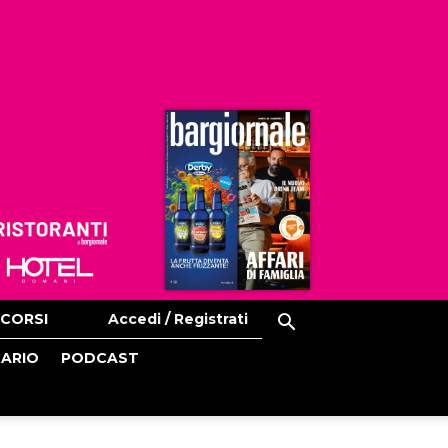
Ristoranti
Hoteldomani
CORSI
Accedi / Registrati
CARIO
PODCAST