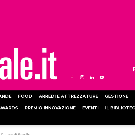
ANDE
FOOD
ARREDI E ATTREZZATURE
GESTIONE
AWARDS
PREMIO INNOVAZIONE
EVENTI
IL BIBLIOTE
l Caruso di Ravello