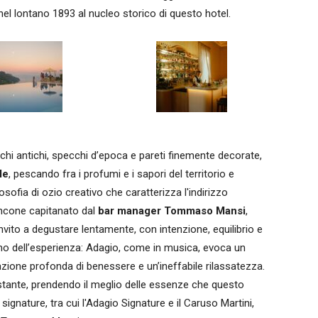
nel lontano 1893 al nucleo storico di questo hotel.
schi antichi, specchi d’epoca e pareti finemente decorate,
le
, pescando fra i profumi e i sapori del territorio e
osofia di ozio creativo che caratterizza l'indirizzo
ancone capitanato dal
bar manager Tommaso Mansi
,
invito a degustare lentamente, con intenzione, equilibrio e
mo dell’esperienza: Adagio, come in musica, evoca un
one profonda di benessere e un’ineffabile rilassatezza.
ostante, prendendo il meglio delle essenze che questo
signature, tra cui l'Adagio Signature e il Caruso Martini,