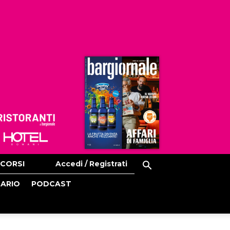
Ristoranti
Hoteldomani
CORSI
Accedi / Registrati
CARIO
PODCAST