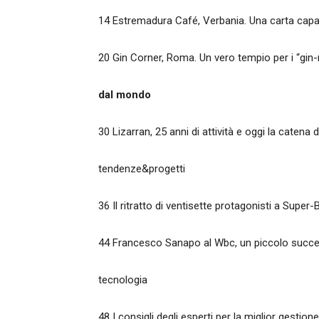
14 Estremadura Café, Verbania. Una carta capace
20 Gin Corner, Roma. Un vero tempio per i “gin
dal mondo
30 Lizarran, 25 anni di attività e oggi la catena 
tendenze&progetti
36 Il ritratto di ventisette protagonisti a Super-
44 Francesco Sanapo al Wbc, un piccolo succes
tecnologia
48 I consigli degli esperti per la miglior gestion