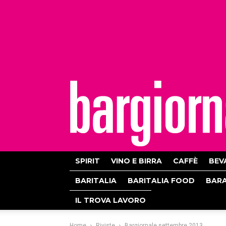
bargiornale
SPIRIT
VINO E BIRRA
CAFFÈ
BEV
BARITALIA
BARITALIA FOOD
BAR
IL TROVA LAVORO
Home
Riviste
Bargiornale settembre 2013