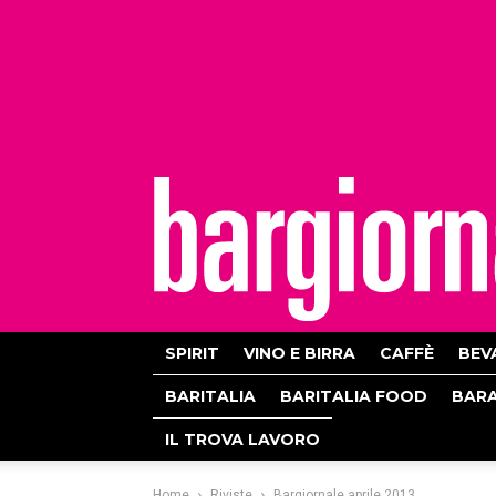
bargiornale
SPIRIT
VINO E BIRRA
CAFFÈ
BEV
BARITALIA
BARITALIA FOOD
BAR
IL TROVA LAVORO
Home
Riviste
Bargiornale aprile 2013