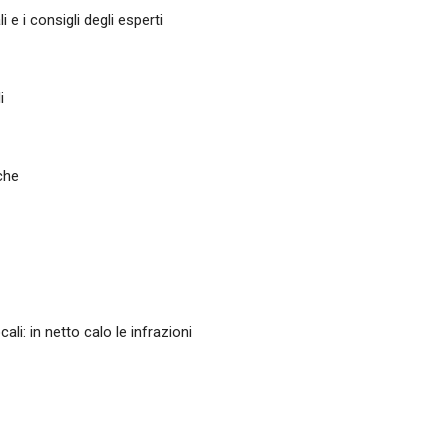
 e i consigli degli esperti
i
iche
ali: in netto calo le infrazioni