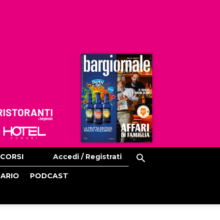
Ristoranti
Hoteldomani
CORSI
Accedi / Registrati
CARIO
PODCAST