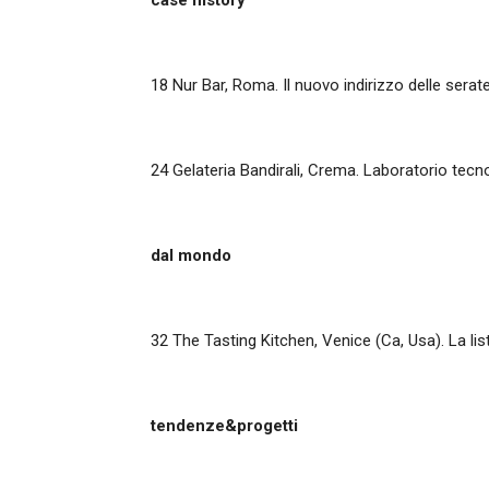
case history
18
Nur Bar, Roma.
Il nuovo indirizzo delle serat
24
Gelateria Bandirali, Crema. Laboratorio tecn
dal mondo
32
The Tasting Kitchen, Venice (Ca, Usa). La list
tendenze&progetti