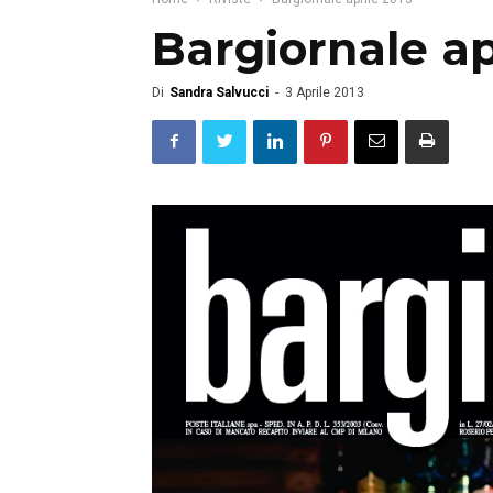
Bargiornale ap
Di
Sandra Salvucci
-
3 Aprile 2013