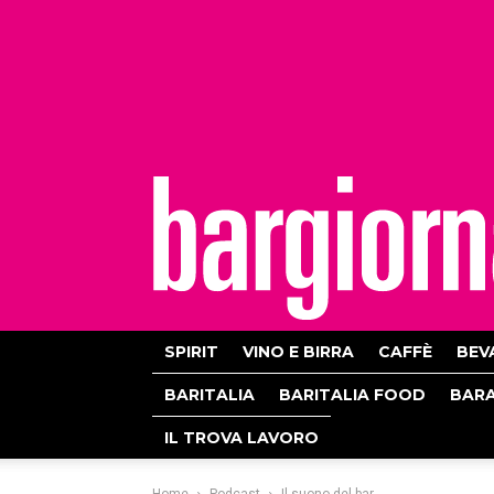
bargiornale
SPIRIT
VINO E BIRRA
CAFFÈ
BEV
BARITALIA
BARITALIA FOOD
BAR
IL TROVA LAVORO