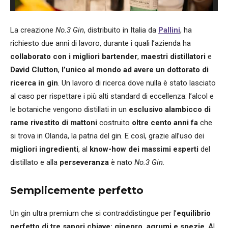
La creazione
No.3 Gin
, distribuito in Italia da
Pallini
, ha
richiesto due anni di lavoro, durante i quali l’azienda ha
collaborato con i migliori bartender
,
maestri distillatori
e
David Clutton
,
l’unico al mondo ad avere un dottorato di
ricerca in gin
. Un lavoro di ricerca dove nulla è stato lasciato
al caso per rispettare i più alti standard di eccellenza: l’alcol e
le botaniche vengono distillati in un
esclusivo alambicco di
rame rivestito di mattoni
costruito
oltre cento anni fa
che
si trova in Olanda, la patria del gin. E così, grazie all’uso dei
migliori ingredienti
, al
know-how dei massimi esperti
del
distillato e alla
perseveranza
è nato
No.3 Gin
.
Semplicemente perfetto
Un gin ultra premium che si contraddistingue per l’
equilibrio
perfetto di tre sapori chiave: ginepro, agrumi e spezie
. Al