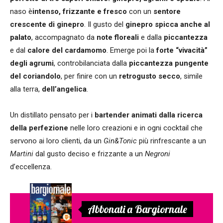
naso è
intenso, frizzante e fresco
con un
sentore
crescente di ginepro
. Il gusto del
ginepro spicca anche al
palato
, accompagnato da
note floreali
e dalla
piccantezza
e dal
calore del cardamomo
. Emerge poi la
forte “vivacità”
degli agrumi
, controbilanciata dalla
piccantezza pungente
del coriandolo
, per finire con un
retrogusto secco
, simile
alla terra,
dell’angelica
.
Un distillato pensato per i
bartender animati dalla ricerca
della perfezione
nelle loro creazioni e in ogni cocktail che
servono ai loro clienti, da un
Gin&Tonic
più rinfrescante a un
Martini
dal gusto deciso e frizzante a un
Negroni
d’eccellenza.
Abbonati a Bargiornale