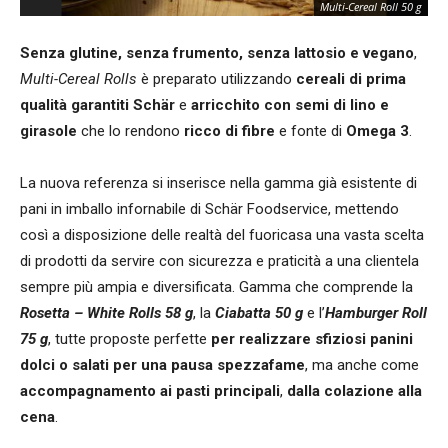
Multi-Cereal Roll 50 g
Senza glutine, senza frumento, senza lattosio e vegano
,
Multi-Cereal Rolls
è preparato utilizzando
cereali di prima
qualità garantiti Schär
e
arricchito con semi di lino e
girasole
che lo rendono
ricco di fibre
e fonte di
Omega 3
.
La nuova referenza si inserisce nella gamma già esistente di
pani in imballo infornabile di Schär Foodservice, mettendo
così a disposizione delle realtà del fuoricasa una vasta scelta
di prodotti da servire con sicurezza e praticità a una clientela
sempre più ampia e diversificata. Gamma che comprende la
Rosetta – White Rolls 58 g
, la
Ciabatta 50 g
e l’
Hamburger Roll
75 g
, tutte proposte perfette
per realizzare sfiziosi panini
dolci o salati per una pausa spezzafame
, ma anche come
accompagnamento ai pasti principali
,
dalla colazione alla
cena
.