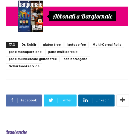
Abbonati a Bargiornale
TAG
Dr. Schär
gluten free
lactose fee
Multi-Cereal Rolls
pane monoporzione
pane multicereale
pane multicereale gluten free
panino vegano
Schär Foodservice
Facebook
Twitter
Linkedin
Leggi anche