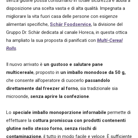
senza glutine possa consumarlo in totale sicurezza e abbia a
disposizione una scelta vasta e di alta qualità. Impegnata a
migliorare la vita fuori casa delle persone con esigenze
alimentari specifiche,
Schär Foodservice
, la divisione del
Gruppo Dr. Schär dedicata al canale Horeca, in questa ottica
ha ampliato la sua proposta di panificati con
Multi-Cereal
Rolls
.
Il nuovo arrivato è
un gustoso e salutare pane
multicereale
, proposto in
un imballo monodose da 50 g,
che consente all’operatore di cuocerlo
passandolo
direttamente dal freezer al forno
, sia tradizionale sia
microonde,
senza aprire la confezione
.
Lo
speciale imballo monoporzione infornabile
permette di
effettuare la
cottura promiscua con prodotti contenenti
glutine nello stesso forno
,
senza rischi di
contaminazione
, il tutto in modo facile e veloce. È sufficiente