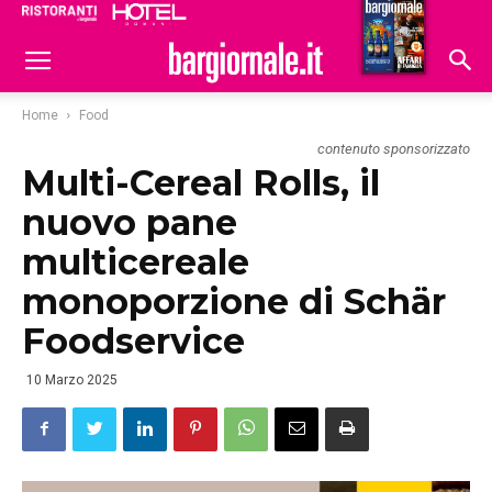
Ristoranti
Hoteldomani
Home
Food
contenuto sponsorizzato
Multi-Cereal Rolls, il
nuovo pane
multicereale
monoporzione di Schär
Foodservice
10 Marzo 2025