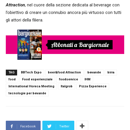
Attraction
, nel cuore della sezione dedicata al beverage con
l’obiettivo di creare un connubio ancora più virtuoso con tutti
gli attori della filiera.
Abbonati a Bargiornale
TAG
BBTech Expo
beer&food Attraction
bevande
birra
food
Food esperienziale
foodservice
IHM
International Horeca Meeting
Italgrob
Pizza Experience
tecnologie per bevande
Facebook
Twitter