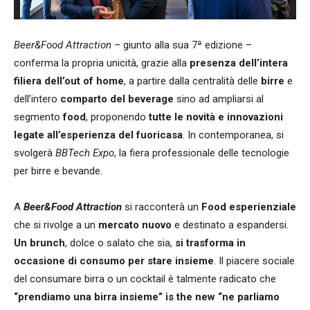
Beer&Food Attraction
– giunto alla sua 7ª edizione –
conferma la propria unicità, grazie alla
presenza dell’intera
filiera dell’out of home
, a partire dalla centralità delle
birre
e
dell’intero
comparto del beverage
sino ad ampliarsi al
segmento
food
, proponendo
tutte le novità e innovazioni
legate all’esperienza del fuoricasa
. In contemporanea, si
svolgerà
BBTech Expo
, la fiera professionale delle tecnologie
per birre e bevande.
A
Beer&Food Attraction
si racconterà un
Food esperienziale
che si rivolge a un
mercato nuovo
e destinato a espandersi.
Un brunch
, dolce o salato che sia,
si trasforma in
occasione di consumo per stare insieme
. Il piacere sociale
del consumare birra o un cocktail è talmente radicato che
“prendiamo una birra insieme” is the new “ne parliamo