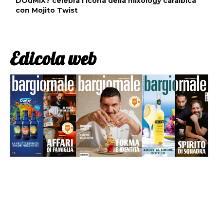
DOuMIX? celebra l’icona della mixology caraibica
con Mojito Twist
Edicola web