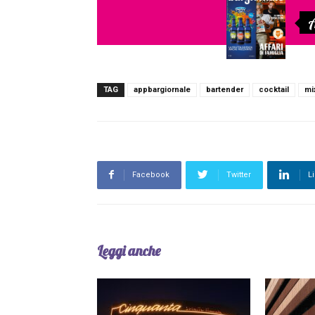
A
TAG
appbargiornale
bartender
cocktail
mi
Facebook
Twitter
L
Leggi anche