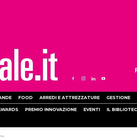
ANDE
FOOD
ARREDI E ATTREZZATURE
GESTIONE
AWARDS
PREMIO INNOVAZIONE
EVENTI
IL BIBLIOTE
sta