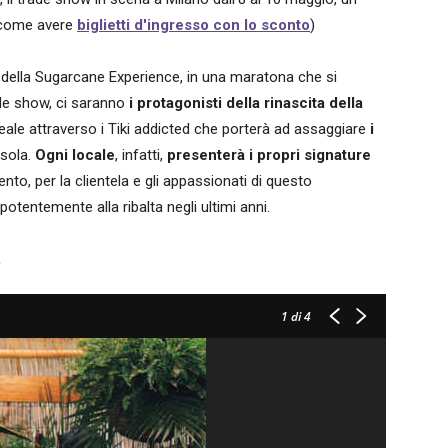
come avere
biglietti d'ingresso con lo sconto
)
o della Sugarcane Experience, in una maratona che si
rade show, ci saranno
i protagonisti della rinascita della
ideale attraverso i Tiki addicted che porterà ad assaggiare
i
isola.
Ogni locale
, infatti,
presenterà i propri signature
imento, per la clientela e gli appassionati di questo
potentemente alla ribalta negli ultimi anni.
e
1
di 4