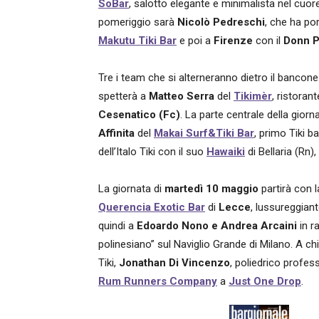
SoBar
, salotto elegante e minimalista nel cuor
pomeriggio sarà
Nicolò Pedreschi
, che ha po
Makutu Tiki Bar
e poi a
Firenze
con il
Donn 
Tre i team che si alterneranno dietro il bancone
spetterà a
Matteo Serra
del
Tikimèr
, ristoran
Cesenatico (Fc)
. La parte centrale della giorn
Affinita
del
Makai Surf&Tiki Bar
, primo Tiki b
dell’Italo Tiki con il suo
Hawaiki
di Bellaria (Rn),
La giornata di
martedì 10 maggio
partirà con 
Querencia Exotic Bar
di
Lecce
, lussureggiant
quindi a
Edoardo Nono e Andrea Arcaini
in r
polinesiano” sul Naviglio Grande di Milano. A ch
Tiki,
Jonathan Di Vincenzo
, poliedrico profes
Rum Runners Company
a
Just One Drop
.