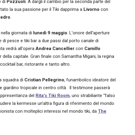
e di
Pozzuoli
. A dargli il cambio per la seconda parte del
rtato la sua passione per il Tiki dapprima a
Livorno
con
Pedro
.
 nella giornata di
lunedì 9 maggio
. L'onore dell'aperture
te di pesce e tiki bar a due passi dal porto canale di
ata vedrà all'opera
Andrea Cancellier
con
Camillo
ar della capitale. Gran finale con Samantha Migani, la regina
 cocktail bar, ristorante e tanto altro.
la squadra di
Cristian Pellegrino
, funambolico ideatore del
e giardino tropicale in centro città. Il testimone passerà
appresentanza del
Rita’s Tiki Room
, uno strabiliante “falso
iudere la kermesse un'altra figura di riferimento del mondo
sionista con molteplici interessi nel mondo tiki, da
The