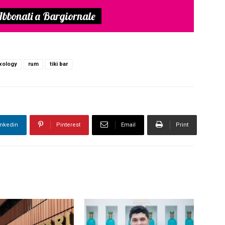
bbonati a Bargiornale
xology
rum
tiki bar
inkedin
Pinterest
Email
Print