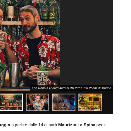
Edo Nono e Andrea Arcaini del Rita's Tiki Room di Milano
aggio
a partire dalle 14 ci sarà
Maurizio La Spina
per il