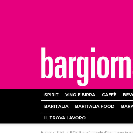
bargiornale
SPIRIT
VINO E BIRRA
CAFFÈ
BEV
BARITALIA
BARITALIA FOOD
BAR
IL TROVA LAVORO
Home
Spirit
Il Tiki Bar più grande d’Italia torna in pi