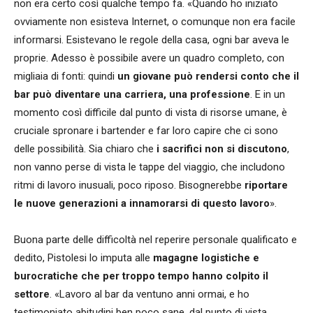
non era certo così qualche tempo fa. «Quando ho iniziato
ovviamente non esisteva Internet, o comunque non era facile
informarsi. Esistevano le regole della casa, ogni bar aveva le
proprie. Adesso è possibile avere un quadro completo, con
migliaia di fonti: quindi
un giovane può rendersi conto che il
bar può diventare una carriera, una professione
. E in un
momento così difficile dal punto di vista di risorse umane, è
cruciale spronare i bartender e far loro capire che ci sono
delle possibilità. Sia chiaro che
i sacrifici non si discutono
,
non vanno perse di vista le tappe del viaggio, che includono
ritmi di lavoro inusuali, poco riposo. Bisognerebbe
riportare
le nuove generazioni a innamorarsi di questo lavoro
».
Buona parte delle difficoltà nel reperire personale qualificato e
dedito, Pistolesi lo imputa alle
magagne logistiche e
burocratiche che per troppo tempo hanno colpito il
settore
. «Lavoro al bar da ventuno anni ormai, e ho
testimoniato abitudini ben poco sane, dal punto di vista