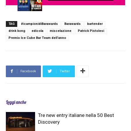
TAG
#icampionidiBarawards
Barawards
bartender
drink kong
edicola
miscelazione
Patrick Pistolesi
Premio Ice Cube Bar Team dell’anno
Facebook
Twitter
Leggi anche
Tre new entry italiane nella 50 Best
Discovery