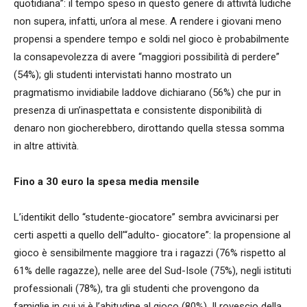
quotidiana”: il tempo speso in questo genere di attività ludiche
non supera, infatti, un’ora al mese. A rendere i giovani meno
propensi a spendere tempo e soldi nel gioco è probabilmente
la consapevolezza di avere “maggiori possibilità di perdere”
(54%); gli studenti intervistati hanno mostrato un
pragmatismo invidiabile laddove dichiarano (56%) che pur in
presenza di un’inaspettata e consistente disponibilità di
denaro non giocherebbero, dirottando quella stessa somma
in altre attività.
Fino a 30 euro la spesa media mensile
L’identikit dello “studente-giocatore” sembra avvicinarsi per
certi aspetti a quello dell’“adulto- giocatore”: la propensione al
gioco è sensibilmente maggiore tra i ragazzi (76% rispetto al
61% delle ragazze), nelle aree del Sud-Isole (75%), negli istituti
professionali (78%), tra gli studenti che provengono da
famiglie in cui vi è l’abitudine al gioco (80%). Il rovescio della