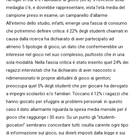
medaglia c’è, e dovrebbe rappresentare, vista l’età media del
campione preso in esame, un campanello d’allarme.
All’interno dello studio, infatti, emerge una fascia di consumo
che potremmo definire critica: il 22% degli studenti chiamati in
causa dalla ricerca ha dichiarato di aver partecipato ad
almeno 5 tipologie di gioco, un dato che confermerebbe un
interesse nel gioco nel suo complesso, piuttosto che in una
sola modalità. Nella fascia critica è stato inserito quel 24% dei
ragazzi intervistati che ha dichiarato di aver nascosto o
ridimensionato le proprie abitudini di gioco ai genitori;
preoccupa quel 5% degli studenti che per giocare ha derogato
a impegni scolastici e/o familiari. Toccano il 12% i ragazzi che
hanno giocato per sfuggire ai problemi personali: in questo
caso il dato allarmante riguarda la spesa media mensile per il
gioco che raggiunge i 30 euro. Su un punto gli “studenti-
giocatori” sembrano concordare tutti: risulta carente ogni tipo
di informazione sul gioco, sui divieti imposti dalla legge e sui