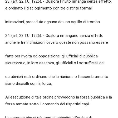
23. (art. 22 T.U. 1926). - Qualora l'invito rimanga senza effetto,
è ordinato il discioglimento con tre distinte formali
intimazioni, preceduta ognuna da uno squillo di tromba.
24. (art. 23 T.U. 1926). - Qualora rimangano senza effetto
anche le tre intimazioni ovvero queste non possano essere
fatte per rivolta od opposizione, gli ufficiali di pubblica
sicurezza o, in loro assenza, gli ufficiali o i sottufficiali dei
carabinieri reali ordinano che la riunione o l'assembramento
siano disciolti con la forza.
All'esecuzione di tale ordine provvedono la forza pubblica e la
forza armata sotto il comando dei rispettivi capi.
Le persone che si rifiutano di obbedire all'ordine di