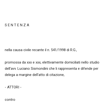
S E N T E N Z A
nella causa civile recante il n. 541/1998 di R.G.,
promossa da xxx e xxx, elettivamente domiciliati nello studio
dell'avv. Luciano Sismondini che li rappresenta e difende per
delega a margine dell'atto di citazione,
- ATTORI -
contro