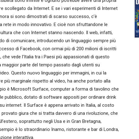
ibilità sono infinite e ognuno potrebbe avere una propria
 scollegato da Internet. E se i vari esperimenti di Internet
 finora si sono dimostrati di scarso successo, c’è
a rete in modo innovativo. E cioè non sfruttandone le
ltura che con Internet stanno nascendo. Il web, infatti,
o di comunicare, introducendo un linguaggio sempre più
ccesso di Facebook, con ormai più di 200 milioni di iscritti
 che vede l’Italia tra i Paesi più appassionati di questo
la maggior parte del tempo passato dagli utenti su
ideo. Questo nuovo linguaggio per immagini, in cui la
e più marginale rispetto al video, ha anche portato alla
mpio è Microsoft Surface, computer a forma di tavolino che
e pubblico, dotato di software appositi per ordinare drink
u internet. Il Surface è appena arrivato in Italia, al costo
 provato giura che si tratta davvero di una rivoluzione, che
l’estero, soprattutto negli Usa e in Gran Bretagna,
empio è lo straordinario Inamo, ristorante e bar di Londra,
zione interattiva.