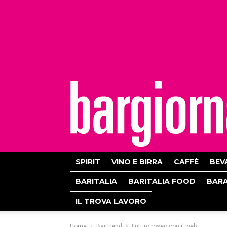
bargiornale
SPIRIT
VINO E BIRRA
CAFFÈ
BEV
BARITALIA
BARITALIA FOOD
BAR
IL TROVA LAVORO
Home
Bar trend
Futuro roseo con il web