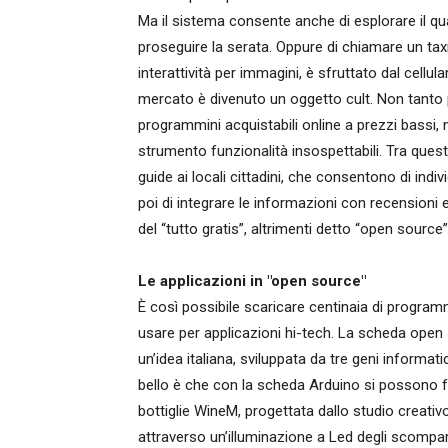
Ma il sistema consente anche di esplorare il quarti
proseguire la serata. Oppure di chiamare un taxi
interattività per immagini, è sfruttato dal cellu
mercato è divenuto un oggetto cult. Non tanto p
programmini acquistabili online a prezzi bassi, 
strumento funzionalità insospettabili. Tra quest
guide ai locali cittadini, che consentono di ind
poi di integrare le informazioni con recensioni e
del “tutto gratis”, altrimenti detto “open source”
Le applicazioni in "open source"
È così possibile scaricare centinaia di program
usare per applicazioni hi-tech. La scheda ope
un’idea italiana, sviluppata da tre geni informat
bello è che con la scheda Arduino si possono far
bottiglie WineM, progettata dallo studio creati
attraverso un’illuminazione a Led degli scomparti,