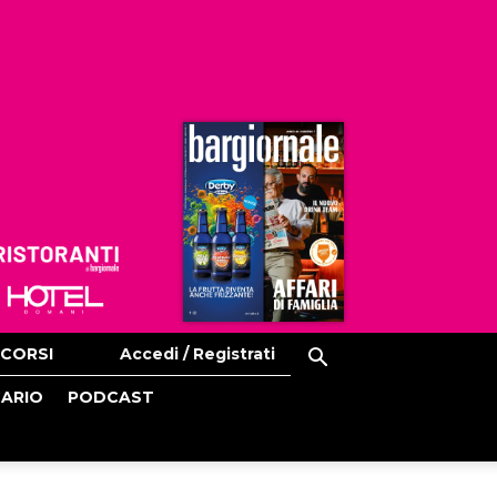
Ristoranti
Hoteldomani
CORSI
Accedi / Registrati
CARIO
PODCAST