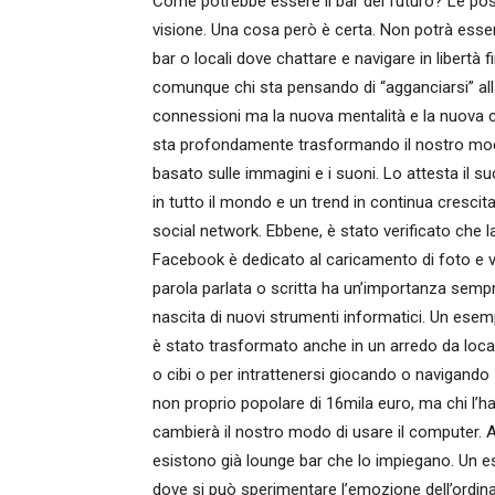
Come potrebbe essere il bar del futuro? Le poss
visione. Una cosa però è certa. Non potrà essere
bar o locali dove chattare e navigare in libertà
comunque chi sta pensando di “agganciarsi” all
connessioni ma la nuova mentalità e la nuova cu
sta profondamente trasformando il nostro mod
basato sulle immagini e i suoni. Lo attesta il su
in tutto il mondo e un trend in continua crescita,
social network. Ebbene, è stato verificato che 
Facebook è dedicato al caricamento di foto e v
parola parlata o scritta ha un’importanza sempr
nascita di nuovi strumenti informatici. Un ese
è stato trasformato anche in un arredo da local
o cibi o per intrattenersi giocando o navigando s
non proprio popolare di 16mila euro, ma chi l’ha
cambierà il nostro modo di usare il computer. Al
esistono già lounge bar che lo impiegano. Un es
dove si può sperimentare l’emozione dell’ordina