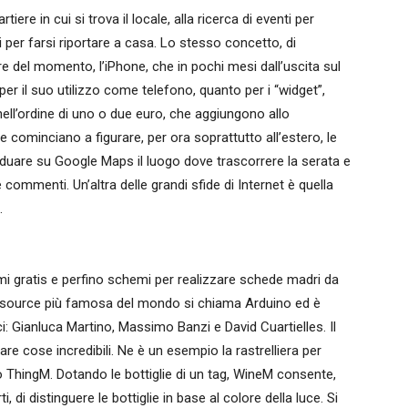
ere in cui si trova il locale, alla ricerca di eventi per
 per farsi riportare a casa. Lo stesso concetto, di
lare del momento, l’iPhone, che in pochi mesi dall’uscita sul
er il suo utilizzo come telefono, quanto per i “widget”,
nell’ordine di uno o due euro, che aggiungono allo
e cominciano a figurare, per ora soprattutto all’estero, le
ividuare su Google Maps il luogo dove trascorrere la serata e
 commenti. Un’altra delle grandi sfide di Internet è quella
.
mi gratis e perfino schemi per realizzare schede madri da
n source più famosa del mondo si chiama Arduino ed è
ici: Gianluca Martino, Massimo Banzi e David Cuartielles. Il
e cose incredibili. Ne è un esempio la rastrelliera per
vo ThingM. Dotando le bottiglie di un tag, WineM consente,
 di distinguere le bottiglie in base al colore della luce. Si