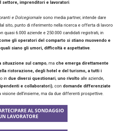
el settore, imprenditori e lavoratori
.
toranti e Dolcegiornale
sono media partner, intende dare
al sito, punto di riferimento nella ricerca e offerta di lavoro
n quasi 6.000 aziende e 250.000 candidati registrati, in
come gli operatori del comparto si stiano muovendo e
ali siano gli umori, difficoltà e aspettative
.
a situazione sul campo
, ma
che emerga direttamente
la ristorazione, degli hotel e del turismo, a tutti i
to in
due diversi questionari
,
uno
rivolto
alle aziende,
dipendenti e collaboratori)
, con
domande differenziate
 visione dell’insieme, ma da due differenti prospettive.
PARTECIPARE AL SONDAGGIO
I UN LAVORATORE