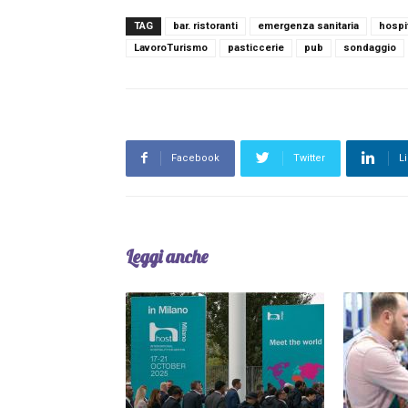
TAG
bar. ristoranti
emergenza sanitaria
hospit
LavoroTurismo
pasticcerie
pub
sondaggio
Facebook
Twitter
L
Leggi anche