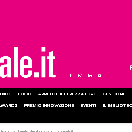
ANDE
FOOD
ARREDI E ATTREZZATURE
GESTIONE
AWARDS
PREMIO INNOVAZIONE
EVENTI
IL BIBLIOTE
ipa al sondaggio che dà voce ai protagonisti...