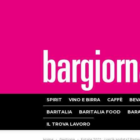
bargiornale
SPIRIT
VINO E BIRRA
CAFFÈ
BEV
BARITALIA
BARITALIA FOOD
BAR
IL TROVA LAVORO
Home
Gestione
Estate 2021: com’è andata? Partec