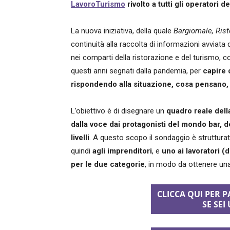
LavoroTurismo
rivolto a tutti gli operatori d
La nuova iniziativa, della quale
Bargiornale, Ris
continuità alla raccolta di informazioni avviata d
nei comparti della ristorazione e del turismo, co
questi anni segnati dalla pandemia, per
capire 
rispondendo alla situazione, cosa pensano, qu
L’obiettivo è di disegnare un
quadro reale dell
dalla voce dai protagonisti del mondo bar, del
livelli
. A questo scopo il sondaggio è struttura
quindi
agli imprenditori
, e
uno ai lavoratori (
per le due categorie
, in modo da ottenere una
CLICCA QUI PER 
SE SE