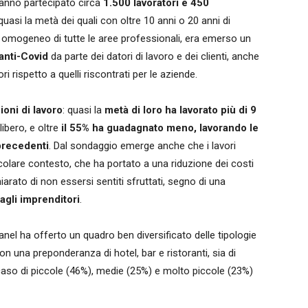
hanno partecipato circa
1.500 lavoratori e 450
 quasi la metà dei quali con oltre 10 anni o 20 anni di
 omogeneo di tutte le aree professionali, era emerso un
 anti-Covid
da parte dei datori di lavoro e dei clienti, anche
ori rispetto a quelli riscontrati per le aziende.
ioni di lavoro
: quasi la
metà di loro ha lavorato più di 9
libero, e oltre
il 55% ha guadagnato meno, lavorando le
 precedenti
. Dal sondaggio emerge anche che i lavori
icolare contesto, che ha portato a una riduzione dei costi
arato di non essersi sentiti sfruttati, segno di una
agli imprenditori
.
 panel ha offerto un quadro ben diversificato delle tipologie
 con una preponderanza di hotel, bar e ristoranti, sia di
aso di piccole (46%), medie (25%) e molto piccole (23%)