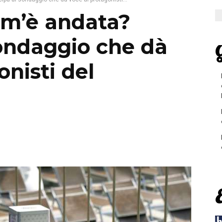
om’è andata?
sondaggio che dà
G
onisti del