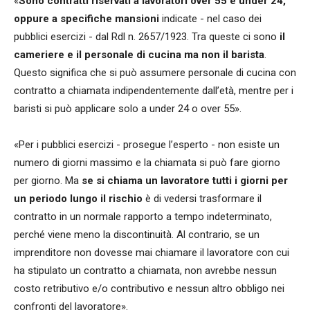
«
Sono contratti riservati a lavoratori over 55 e under 24,
oppure a specifiche mansioni
indicate - nel caso dei
pubblici esercizi - dal Rdl n. 2657/1923. Tra queste ci sono
il
cameriere e il personale di cucina ma non il barista
.
Questo significa che si può assumere personale di cucina con
contratto a chiamata indipendentemente dall’età, mentre per i
baristi si può applicare solo a under 24 o over 55».
«Per i pubblici esercizi - prosegue l’esperto - non esiste un
numero di giorni massimo e la chiamata si può fare giorno
per giorno. Ma
se si chiama un lavoratore tutti i giorni per
un periodo lungo il rischio
è di vedersi trasformare il
contratto in un normale rapporto a tempo indeterminato,
perché viene meno la discontinuità. Al contrario, se un
imprenditore non dovesse mai chiamare il lavoratore con cui
ha stipulato un contratto a chiamata, non avrebbe nessun
costo retributivo e/o contributivo e nessun altro obbligo nei
confronti del lavoratore».