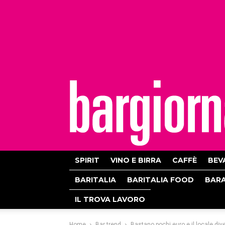
bargiornale
SPIRIT
VINO E BIRRA
CAFFÈ
BEV
BARITALIA
BARITALIA FOOD
BAR
IL TROVA LAVORO
Home
Bar trend
Bastano pochi euro e il locale dive