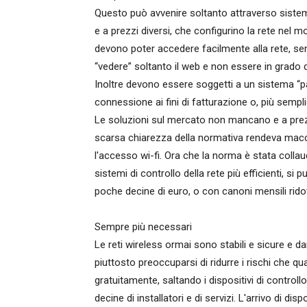
Questo può avvenire soltanto attraverso sistemi
e a prezzi diversi, che configurino la rete nel m
devono poter accedere facilmente alla rete, sen
“vedere” soltanto il web e non essere in grado 
Inoltre devono essere soggetti a un sistema “pay
connessione ai fini di fatturazione o, più sempl
Le soluzioni sul mercato non mancano e a prez
scarsa chiarezza della normativa rendeva macch
l'accesso wi-fi. Ora che la norma è stata collau
sistemi di controllo della rete più efficienti, s
poche decine di euro, o con canoni mensili rido
Sempre più necessari
Le reti wireless ormai sono stabili e sicure e 
piuttosto preoccuparsi di ridurre i rischi che qua
gratuitamente, saltando i dispositivi di control
decine di installatori e di servizi. L'arrivo di 