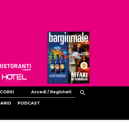
Ristoranti
Hoteldomani
CORSI
Accedi / Registrati
CARIO
PODCAST