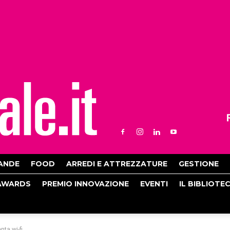
ANDE
FOOD
ARREDI E ATTREZZATURE
GESTIONE
AWARDS
PREMIO INNOVAZIONE
EVENTI
IL BIBLIOTE
nta wi-fi