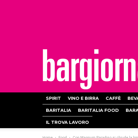
bargiornale
SPIRIT
VINO E BIRRA
CAFFÈ
BEV
BARITALIA
BARITALIA FOOD
BAR
IL TROVA LAVORO
Home
Food
Con Magnum Paradiso si chiude la l