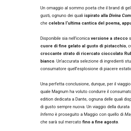
Un omaggio al sommo poeta che il brand di gela
gusti, ognuno dei quali
ispirato alla
Divina Co
che
celebra l‘ultima cantica del poema, app
Disponibile sia nell’iconica
versione a stecco
s
cuore di fine gelato al gusto di pistacchio
, 
croccante strato di ricercato cioccolato Ru
bianco
. Un’accurata selezione di ingredienti st
consumatore quell’esplosione di piacere estati
Una perfetta conclusione, dunque, per il viaggio
quale Magnum ha voluto condurre il consumator
edition dedicata a Dante, ognuna delle quali dis
di gusto sempre nuova. Un viaggio della durata d
Inferno
è proseguito a Maggio con quello di
Ma
che sarà sul mercato
fino a fine agosto
.