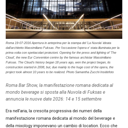
Roma 19-07-2016 Apertura in anteprima per la stampa del 'La Nuvola' ideata
dall'architetto Massimiliano Fuksas. Per l'occasione l'opera e' stata illuminata per la
prima volta con spettacolari proiezioni. Opening for the press and lighting of 'The
Cloud', the new Eur Convention centre by the famous archistar Massimiliano
Fuksas. The Cloud's history began 18 years ago, wen the project began, its
construction started in 2008, but, due mainly to the huge cost of the opera, the
project took almost 10 years to be realized. Photo Samantha Zucchi Insidefoto
Roma Bar Show, la manifestazione romana dedicata al
mondo beverage si sposta alla Nuvola di Fuksas e
annuncia le nuove date 2026: 14 e 15 settembre
Era nell'aria, la crescita progressiva dei numeri della
manifestazione romana dedicata al mondo del beverage e
della mixology imponevano un cambio di location. Ecco che