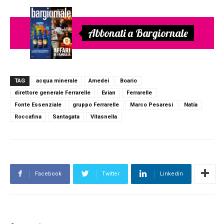
Abbonati a Bargiornale
TAG
acqua minerale
Amedei
Boario
direttore generale Ferrarelle
Evian
Ferrarelle
Fonte Essenziale
gruppo Ferrarelle
Marco Pesaresi
Natía
Roccafina
Santagata
Vitasnella
Facebook
Twitter
Linkedin