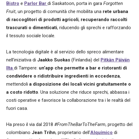
Bistro
e
Parlor Bar
di Saskatoon, porta in gara
Forgotten
Fruit
, un progetto di comunità che mobilita una
rete urbana
di raccoglitori di prodotti agricoli
,
recuperando raccolti
trascurati o dimenticati
, riducendo gli sprechi e rafforzando
il tessuto sociale locale.
La tecnologia digitale è al servizio dello spreco alimentare
nell’iniziativa di
Jaakko Suokas
(Finlandia) del
Pitkän Päivän
Ilta
di Tampere:
un’app che permette a bar e ristoranti di
condividere o ridistribuire ingredienti in eccedenza
,
mettendoli
a disposizione dei locali vicini gratuitamente o
a costo ridotto
. Una soluzione che riduce sprechi, abbassa i
costi operative e favorisce la collaborazione tra i le realtà del
fuori casa.
Ha preso il via dal 2018
#FromTheBarToTheFarm
, progetto del
colombiano
Jean Trihn
, proprietario dell'
Alquímico
di