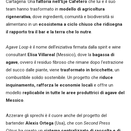
Cartagena. Una
fattoria nell'Eje Cafetero
che lui e il suo
team hanno trasformato in
modello di agricoltura
rigenerativa
, dove ingredienti, comunità e biodiversità si
alimentano in un
ecosistema a ciclo chiuso che ridisegna
il rapporto tra il bar e la terra che lo nutre
.
Agave Loop
è il nome dell’iniziativa firmata dalla spirit e wine
consultant
Elisa Villareal
(Messico), dove la
bagassa di
agave
, ovvero il residuo fibroso che rimane dopo l'estrazione
del succo dalle piante, viene
trasformato in bricchette
, un
combustibile solido sostenibile. Un progetto che
riduce
inquinamento, rafforza le economie locali
e offre un
modello
replicabile in tutte le aree produttrici di agave del
Messico
.
Azzerare gli sprechi è il cuore anche del progetto del
bartender
Alexis Ortega
(Usa), che con
Second Press
Citrus
ha creato un
sistema centralizzato di raccolta e di