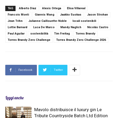
TAG
Alberto Díaz
Alexis Ortega
Elisa Villareal
Francois Monti
Giannis Wang
Jaakko Suokas
Jason Strohan
Jean Trihn
Julianne Caillouette-Noble
locali sostenibili
Lottie Barnard
Luca De Marco
Mandy Naglich
Nicolás Castro
Paul Aguilar
sostenibilità
Tim Freitag
Torres Brandy
Torres Brandy Zero Challenge
Torres Brandy Zero Challenge 2026
Facebook
Twitter
Leggi anche
Mavolo distribuisce il luxury gin Le
Tribute Countryside Batch Ltd Edition