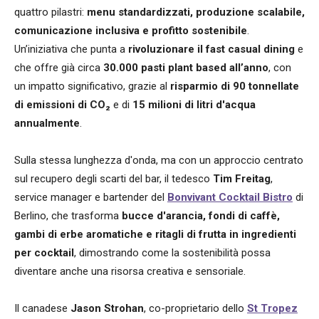
quattro pilastri:
menu standardizzati, produzione scalabile,
comunicazione inclusiva e profitto sostenibile
.
Un’iniziativa che punta a
rivoluzionare il fast casual dining
e
che offre già circa
30.000 pasti plant based all’anno
, con
un impatto significativo, grazie al
risparmio di 90 tonnellate
di emissioni di CO₂
e di
15 milioni di litri d'acqua
annualmente
.
Sulla stessa lunghezza d'onda, ma con un approccio centrato
sul recupero degli scarti del bar, il tedesco
Tim Freitag
,
service manager e bartender del
Bonvivant Cocktail Bistro
di
Berlino, che trasforma
bucce d'arancia, fondi di caffè,
gambi di erbe aromatiche e ritagli di frutta in ingredienti
per cocktail
, dimostrando come la sostenibilità possa
diventare anche una risorsa creativa e sensoriale.
Il canadese
Jason Strohan
, co-proprietario dello
St Tropez