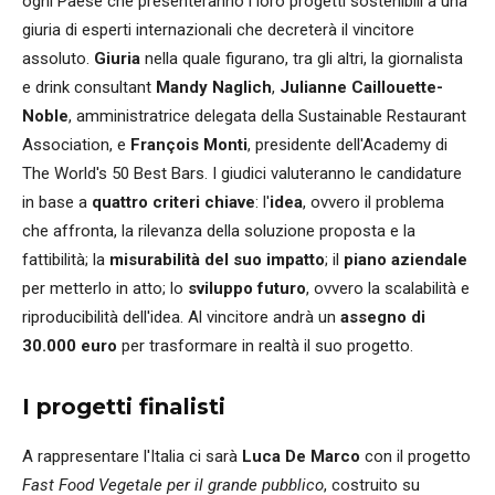
ogni Paese che presenteranno i loro progetti sostenibili a una
giuria di esperti internazionali che decreterà il vincitore
assoluto.
Giuria
nella quale figurano, tra gli altri, la giornalista
e drink consultant
Mandy Naglich
,
Julianne Caillouette-
Noble
, amministratrice delegata della Sustainable Restaurant
Association, e
François Monti
, presidente dell'Academy di
The World's 50 Best Bars. I giudici valuteranno le candidature
in base a
quattro criteri chiave
: l'
idea
, ovvero il problema
che affronta, la rilevanza della soluzione proposta e la
fattibilità; la
misurabilità del suo impatto
; il
piano aziendale
per metterlo in atto; lo
sviluppo futuro
, ovvero la scalabilità e
riproducibilità dell'idea. Al vincitore andrà un
assegno di
30.000 euro
per trasformare in realtà il suo progetto.
I progetti finalisti
A rappresentare l'Italia ci sarà
Luca De Marco
con il progetto
Fast Food Vegetale per il grande pubblico
, costruito su