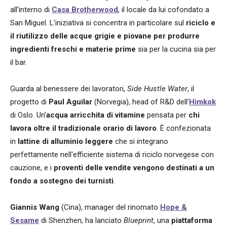
all'interno di
Casa Brotherwood
, il locale da lui cofondato a
San Miguel. L'iniziativa si concentra in particolare sul
riciclo e
il riutilizzo delle acque grigie e piovane per produrre
ingredienti freschi e materie prime
sia per la cucina sia per
il bar.
Guarda al benessere dei lavoratori,
Side Hustle Water
, il
progetto di
Paul Aguilar
(Norvegia), head of R&D dell'
Himkok
di Oslo. Un'
acqua arricchita di vitamine
pensata per
chi
lavora oltre il tradizionale orario di lavoro
. È confezionata
in
lattine di alluminio leggere
che si integrano
perfettamente nell'efficiente sistema di riciclo norvegese con
cauzione, e i
proventi delle vendite vengono destinati a un
fondo a sostegno dei turnisti
.
Giannis Wang
(Cina), manager del rinomato
Hope &
Sesame
di Shenzhen, ha lanciato
Blueprint
, una
piattaforma