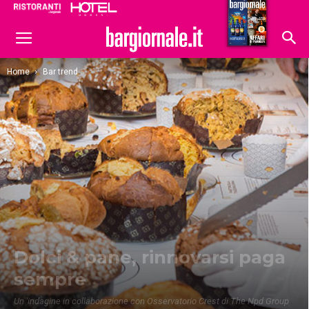
Ristoranti
Hoteldomani
Home
Bar trend
Dolci & pane, rinnovarsi paga
sempre
Un 'indagine in collaborazione con Osservatorio Crest di The Npd Group