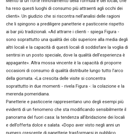
Merito di un forte rinnovamento della formula e dei locali, che
ha reso questi luoghi di consumo più attraenti agli occhi dei
clienti». Un giudizio che si riscontra nell’analisi delle ragioni
che li spingono a prediligere panetterie e pasticcerie rispetto
ai bar più tradizionali. «Ad attrarre i clienti - spiega Figura -
sono soprattutto una qualità dei cibi superiore alla media degli
altri locali e la capacità di questi locali di soddisfare la voglia di
sentirsi in un posto speciale, dove la qualità dell’esperienza è
appagante». Altra mossa vincente è la capacità di proporre
occasioni di consumo di qualità distribuite lungo tutto l’arco
della giornata. «La crescita delle visite si concentra
soprattutto in due momenti - rivela Figura -: la colazione e la
merenda pomeridiana.
Panetterie e pasticcerie rappresentano uno degli esempi più
evidenti di un fenomeno che sta modificando sensibilmente il
panorama del fuori casa: la tendenza all’ibridazione dei locali
e dell’offerta dolce e salata. «Dopo aver visto negli anni un
numero crescente di panetterie trasformarsi in pubblico